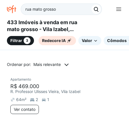
433 Imóveis à venda em rua
mato grosso - Vila Izabel,
Curitiba, PR
Filtrar
Redecore IA
Valor
Cômodos
3
Ordenar por:
Mais relevante
Apartamento
Redecorar
Chegou este mês
R$ 469.000
R. Professor Ulisses Vieira, Vila Izabel
64
m²
2
1
Ver contato