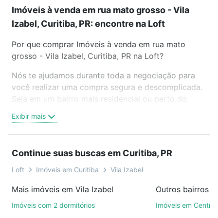
Imóveis à venda em rua mato grosso - Vila
Izabel, Curitiba, PR: encontre na Loft
Por que comprar Imóveis à venda em rua mato
grosso - Vila Izabel, Curitiba, PR na Loft?
Nós te ajudamos durante toda a negociação para
você realizar uma compra segura e descomplicada.
Seja em um bairro mais residencial ou perto do
trabalho e do metrô, aqui você vai encontrar a
Exibir mais
oferta ideal de Imóveis à venda em rua mato grosso
- Vila Izabel, Curitiba, PR para conquistar seu sonho.
Agende uma visita presencial ou por videochamada,
Continue suas buscas em Curitiba, PR
é grátis, sem compromisso e você ainda conta com
mais de 46 mil corretores e imobiliárias te ajudando
Loft
Imóveis em Curitiba
Vila Izabel
na compra, venda ou troca de imóveis.
Mais imóveis em Vila Izabel
Outros bairros e
Como escolher um imóvel?
Imóveis com 2 dormitórios
Imóveis em Centro