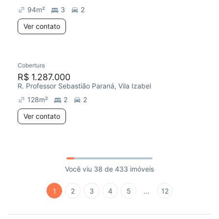
94
m²
3
2
Ver contato
Cobertura
R$ 1.287.000
R. Professor Sebastião Paraná, Vila Izabel
128
m²
2
2
Ver contato
Você viu 38 de 433 imóveis
1
2
3
4
5
...
12