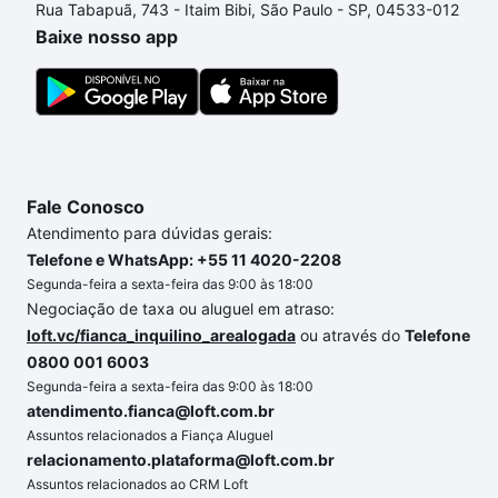
Rua Tabapuã, 743 - Itaim Bibi, São Paulo - SP, 04533-012
custa comprar um apartamento
e conte com a
Baixe nosso app
gente para comprar o imóvel dos seus sonhos com
segurança e conforto. Loft, com você até as
chaves.
Fale Conosco
Atendimento para dúvidas gerais:
Telefone e WhatsApp: +55 11 4020-2208
Segunda-feira a sexta-feira das 9:00 às 18:00
Negociação de taxa ou aluguel em atraso:
loft.vc/fianca_inquilino_arealogada
ou através do
Telefone
0800 001 6003
Segunda-feira a sexta-feira das 9:00 às 18:00
atendimento.fianca@loft.com.br
Assuntos relacionados a Fiança Aluguel
relacionamento.plataforma@loft.com.br
Assuntos relacionados ao CRM Loft