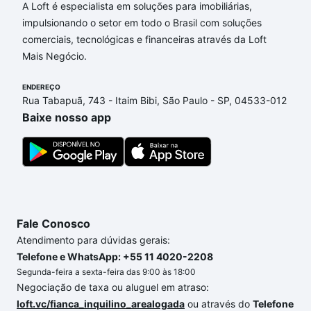
A Loft é especialista em soluções para imobiliárias,
Imóveis com 1 banheiro à venda em Setor 2, Ibiporã,
impulsionando o setor em todo o Brasil com soluções
PR que custam a partir de R$ 0 e com nossas
comerciais, tecnológicas e financeiras através da Loft
opções de financiamento imobiliário as parcelas
Mais Negócio.
podem se adequar ao seu orçamento. Se ainda tem
alguma dúvida dos custos envolvidos no processo
ENDEREÇO
de compra, veja em nosso portal
quanto custa
Rua Tabapuã, 743 - Itaim Bibi, São Paulo - SP, 04533-012
comprar um apartamento
e conte com a gente para
Baixe nosso app
comprar o imóvel dos seus sonhos com segurança e
conforto. Loft, com você até as chaves.
Fale Conosco
Atendimento para dúvidas gerais:
Telefone e WhatsApp: +55 11 4020-2208
Segunda-feira a sexta-feira das 9:00 às 18:00
Negociação de taxa ou aluguel em atraso:
loft.vc/fianca_inquilino_arealogada
ou através do
Telefone