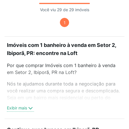
Você viu 29 de 29 imóveis
1
Imóveis com 1 banheiro à venda em Setor 2,
Ibiporã, PR: encontre na Loft
Por que comprar Imóveis com 1 banheiro à venda
em Setor 2, Ibiporã, PR na Loft?
Nós te ajudamos durante toda a negociação para
você realizar uma compra segura e descomplicada.
Seja em um bairro mais residencial ou perto do
trabalho e do metrô, aqui você vai encontrar a
Exibir mais
oferta ideal de Imóveis com 1 banheiro à venda em
Setor 2, Ibiporã, PR para conquistar seu sonho.
Agende uma visita presencial ou por videochamada,