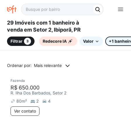
29 Imóveis com 1 banheiro à
venda em Setor 2, Ibiporã, PR
Filtrar
Redecore IA
Valor
+1 banheir
3
Ordenar por:
Mais relevante
Fazenda
R$ 650.000
R. Ilha Dos Barbados, Setor 2
80
m²
2
4
Ver contato