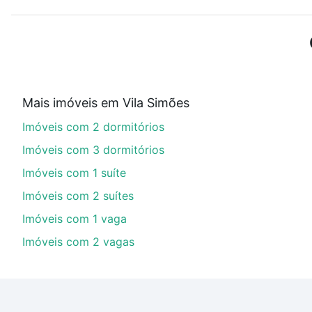
ou sem vaga de garagem para combinar perfeitamente 
Imóveis à venda em Vila Simões, Londrina, PR ideal pa
Qual o preço de Imóveis à venda em Vila Simões,
Aqui na Loft temos a oferta ideal para você, com Imó
Mais imóveis em Vila Simões
imobiliário as parcelas podem se adequar ao seu orç
Imóveis com 2 dormitórios
custa comprar um apartamento
e conte com a gente p
Imóveis com 3 dormitórios
Imóveis com 1 suíte
Imóveis com 2 suítes
Imóveis com 1 vaga
Imóveis com 2 vagas