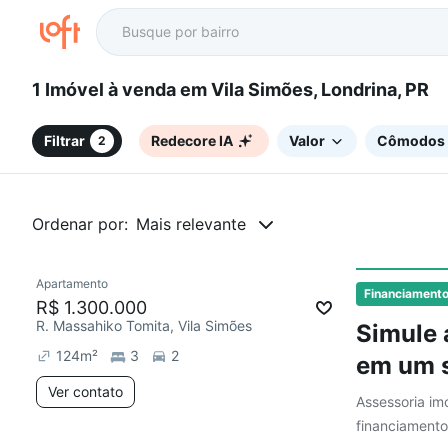
1 Imóvel à venda em Vila Simões, Londrina, PR
Filtrar
Redecore IA
Valor
Cômodos
2
Ordenar por:
Mais relevante
Apartamento
Financiament
R$ 1.300.000
R. Massahiko Tomita, Vila Simões
Simule 
124
m²
3
2
em um s
Ver contato
Assessoria imo
financiamento