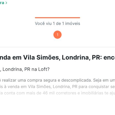
ra
Você viu 1 de 1 imóveis
1
nda em Vila Simões, Londrina, PR: enc
 Londrina, PR na Loft?
realizar uma compra segura e descomplicada. Seja em um b
eis à venda em Vila Simões, Londrina, PR para conquistar s
 conta com mais de 46 mil corretores e imobiliárias te a
bairros e até condomínios favoritos. Você também pode usa