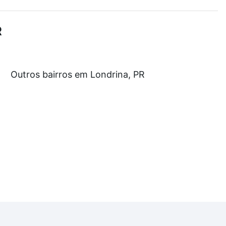
demia, salão de festas ou área verde e encontrar
R
rtir de R$ 0 e com nossas opções de financiamento
Outros bairros em Londrina, PR
 no processo de compra, veja em nosso portal
quanto
nforto. Loft, com você até as chaves.