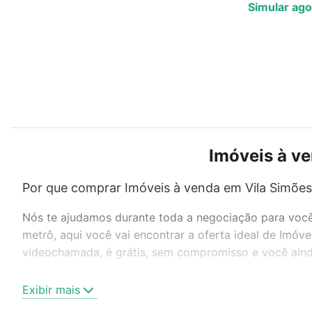
Simular ago
Imóveis à ve
Por que comprar Imóveis à venda em Vila Simões,
Nós te ajudamos durante toda a negociação para você 
metrô, aqui você vai encontrar a oferta ideal de Imóv
videochamada, é grátis, sem compromisso e você ainda
Como escolher um imóvel?
Exibir mais
Use barra de busca no topo para pesquisar por ruas, 