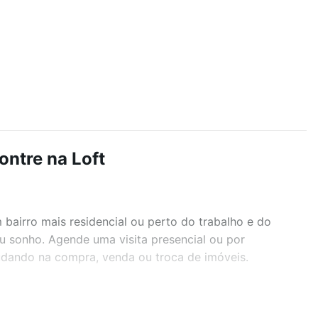
ontre na Loft
airro mais residencial ou perto do trabalho e do
eu sonho. Agende uma visita presencial ou por
judando na compra, venda ou troca de imóveis.
r os filtros como quantidade de quartos, suítes, com