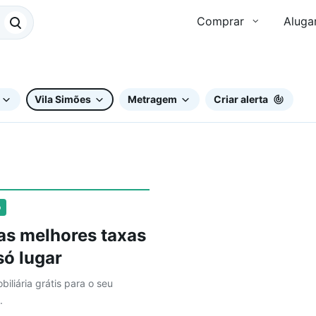
Comprar
Aluga
Vila Simões
Metragem
Criar alerta
o
as melhores taxas
ó lugar
biliária grátis para o seu
.