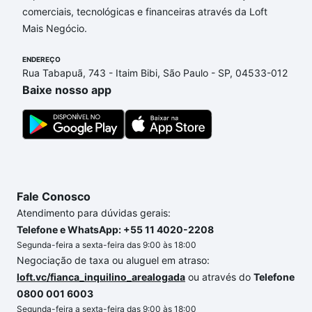
comerciais, tecnológicas e financeiras através da Loft
de financiamento imobiliário as parcelas podem se
Mais Negócio.
adequar ao seu orçamento. Se ainda tem alguma
dúvida dos custos envolvidos no processo de
ENDEREÇO
compra, veja em nosso portal
quanto custa comprar
Rua Tabapuã, 743 - Itaim Bibi, São Paulo - SP, 04533-012
um apartamento
e conte com a gente para comprar
Baixe nosso app
o imóvel dos seus sonhos com segurança e
conforto. Loft, com você até as chaves.
Fale Conosco
Atendimento para dúvidas gerais:
Telefone e WhatsApp: +55 11 4020-2208
Segunda-feira a sexta-feira das 9:00 às 18:00
Negociação de taxa ou aluguel em atraso:
loft.vc/fianca_inquilino_arealogada
ou através do
Telefone
0800 001 6003
Segunda-feira a sexta-feira das 9:00 às 18:00