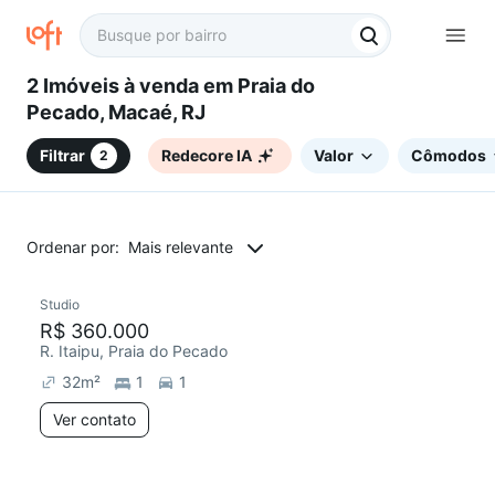
2 Imóveis à venda em Praia do
Pecado, Macaé, RJ
Filtrar
Redecore IA
Valor
Cômodos
2
Ordenar por:
Mais relevante
Studio
Redecorar
R$ 360.000
R. Itaipu, Praia do Pecado
32
m²
1
1
Ver contato