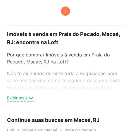
1
Imóveis à venda em Praia do Pecado, Macaé,
RJ: encontre na Loft
Por que comprar Imóveis à venda em Praia do
Pecado, Macaé, RJ na Loft?
Nós te ajudamos durante toda a negociação para
você realizar uma compra segura e descomplicada.
Seja em um bairro mais residencial ou perto do
trabalho e do metrô, aqui você vai encontrar a
Exibir mais
oferta ideal de Imóveis à venda em Praia do
Pecado, Macaé, RJ para conquistar seu sonho.
Agende uma visita presencial ou por videochamada,
Continue suas buscas em Macaé, RJ
é grátis, sem compromisso e você ainda conta com
mais de 46 mil corretores e imobiliárias te ajudando
Loft
Imóveis em Macaé
Praia do Pecado