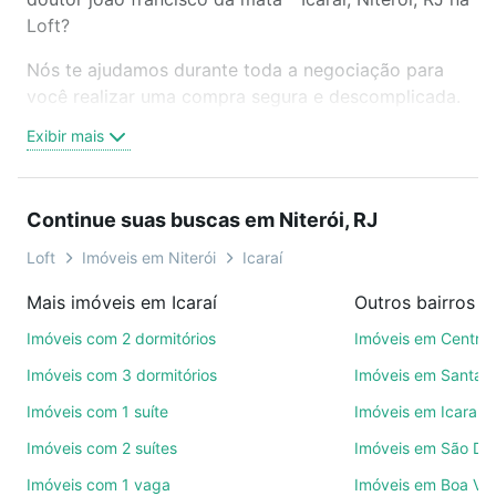
Loft?
Nós te ajudamos durante toda a negociação para
você realizar uma compra segura e descomplicada.
Seja em um bairro mais residencial ou perto do
Exibir mais
trabalho e do metrô, aqui você vai encontrar a
oferta ideal de Imóveis à venda em travessa doutor
joao francisco da mata - Icaraí, Niterói, RJ para
Continue suas buscas em Niterói, RJ
conquistar seu sonho. Agende uma visita presencial
ou por videochamada, é grátis, sem compromisso e
Loft
Imóveis em Niterói
Icaraí
você ainda conta com mais de 46 mil corretores e
Mais imóveis em Icaraí
Outros bairros e
imobiliárias te ajudando na compra, venda ou troca
de imóveis.
Imóveis com 2 dormitórios
Imóveis em Centro
Imóveis com 3 dormitórios
Imóveis em Santan
Como escolher um imóvel?
Imóveis com 1 suíte
Imóveis em Icaraí
Use barra de busca no topo para pesquisar por
Imóveis com 2 suítes
Imóveis em São Do
ruas, bairros e até condomínios favoritos. Você
também pode usar os filtros como quantidade de
Imóveis com 1 vaga
Imóveis em Boa Vi