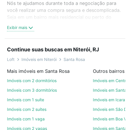
Nós te ajudamos durante toda a negociação para
você realizar uma compra segura e descomplicada.
Seja em um bairro mais residencial ou perto do
trabalho e do metrô, aqui você vai encontrar a
Exibir mais
oferta ideal de Imóveis à venda em travessa matos
coutinho - Santa Rosa, Niterói, RJ para conquistar
seu sonho. Agende uma visita presencial ou por
Continue suas buscas em Niterói, RJ
videochamada, é grátis, sem compromisso e você
ainda conta com mais de 46 mil corretores e
Loft
Imóveis em Niterói
Santa Rosa
imobiliárias te ajudando na compra, venda ou troca
Mais imóveis em Santa Rosa
Outros bairros e
de imóveis.
Imóveis com 2 dormitórios
Imóveis em Centro
Como escolher um imóvel?
Imóveis com 3 dormitórios
Imóveis em Santan
Use barra de busca no topo para pesquisar por
Imóveis com 1 suíte
Imóveis em Icaraí
ruas, bairros e até condomínios favoritos. Você
Imóveis com 2 suítes
Imóveis em São Do
também pode usar os filtros como quantidade de
quartos, suítes, com ou sem vaga de garagem para
Imóveis com 1 vaga
Imóveis em Boa Vi
combinar perfeitamente com o preço, metragem e
Imóveis com 2 vagas
Imóveis em Santa 