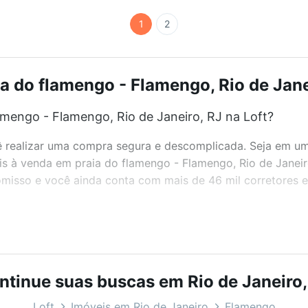
1
2
a do flamengo - Flamengo, Rio de Janei
mengo - Flamengo, Rio de Janeiro, RJ na Loft?
realizar uma compra segura e descomplicada. Seja em um b
eis à venda em praia do flamengo - Flamengo, Rio de Janei
misso e você ainda conta com mais de 46 mil corretores e 
bairros e até condomínios favoritos. Você também pode usa
com o preço, metragem e comodidades, como piscina, aca
ntinue suas buscas em Rio de Janeiro,
de Janeiro, RJ ideal para você na Loft.
Loft
Imóveis em Rio de Janeiro
Flamengo