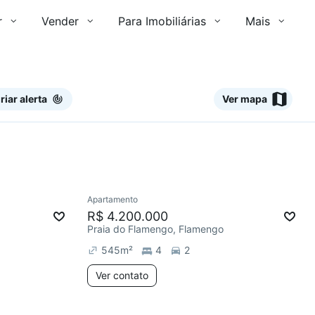
r
Vender
Para Imobiliárias
Mais
riar alerta
Ver mapa
2 anúncios
Ver
Apartamento
R$ 4.200.000
Praia do Flamengo, Flamengo
545
m²
4
2
Ver contato
2 anúncios