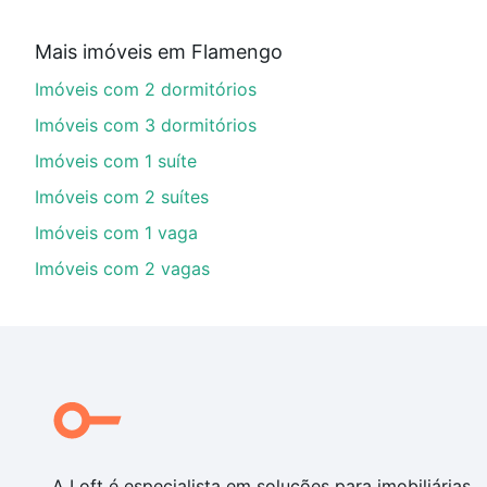
Qual o preço de Imóveis à venda em praia do fla
Mais imóveis em Flamengo
Aqui na Loft temos a oferta ideal para você, com Imó
Imóveis com 2 dormitórios
opções de financiamento imobiliário as parcelas pod
veja em nosso portal
quanto custa comprar um apart
Imóveis com 3 dormitórios
até as chaves.
Imóveis com 1 suíte
Imóveis com 2 suítes
Imóveis com 1 vaga
Imóveis com 2 vagas
A Loft é especialista em soluções para imobiliárias,