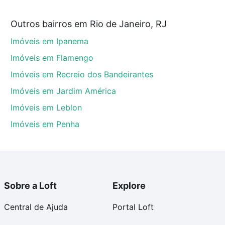
Outros bairros em Rio de Janeiro, RJ
iro, RJ que custam a partir de R$ 0 e com nossas
Imóveis em Ipanema
ida dos custos envolvidos no processo de compra,
us sonhos com segurança e conforto. Loft, com você
Imóveis em Flamengo
Imóveis em Recreio dos Bandeirantes
Imóveis em Jardim América
Imóveis em Leblon
Imóveis em Penha
Sobre a Loft
Explore
Central de Ajuda
Portal Loft