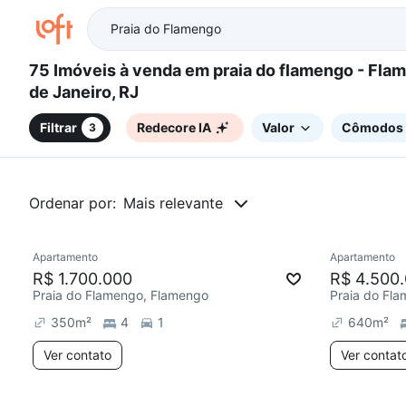
75 Imóveis à venda em praia do flamengo - Flamengo, Rio
de Janeiro, RJ
Filtrar
Redecore IA
Valor
Cômodos
3
Ordenar por:
Mais relevante
Apartamento
Apartamento
Redecorar
Redecor
R$ 1.700.000
R$ 4.500
Praia do Flamengo, Flamengo
Praia do Fl
350
m²
4
1
640
m²
Ver contato
Ver contat