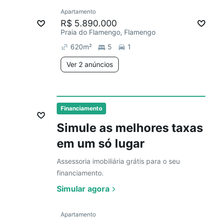
Ver
Apartamento
R$ 5.890.000
Praia do Flamengo, Flamengo
620
m²
5
1
Ver 2 anúncios
Ver
Financiamento
Simule as melhores taxas
em um só lugar
Assessoria imobiliária grátis para o seu
financiamento.
Simular agora
Ver
Apartamento