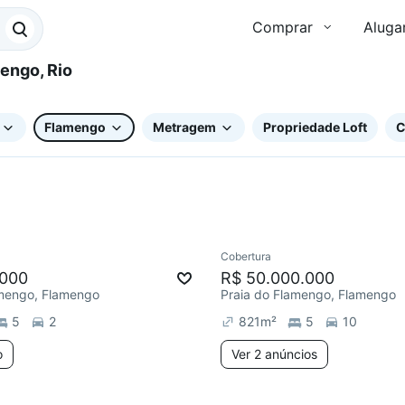
Comprar
Aluga
Flamengo
Metragem
Propriedade Loft
C
Cobertura
ar
.000
R$ 50.000.000
amengo, Flamengo
Praia do Flamengo, Flamengo
5
2
821
m²
5
10
o
Ver 2 anúncios