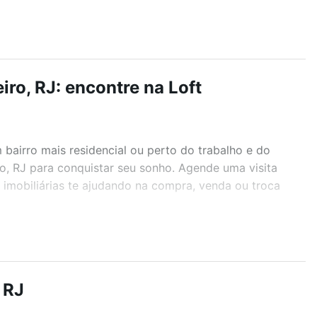
ro, RJ: encontre na Loft
airro mais residencial ou perto do trabalho e do
ro, RJ para conquistar seu sonho. Agende uma visita
imobiliárias te ajudando na compra, venda ou troca
r os filtros como quantidade de quartos, suítes, com
demia, salão de festas ou área verde e encontrar
 RJ