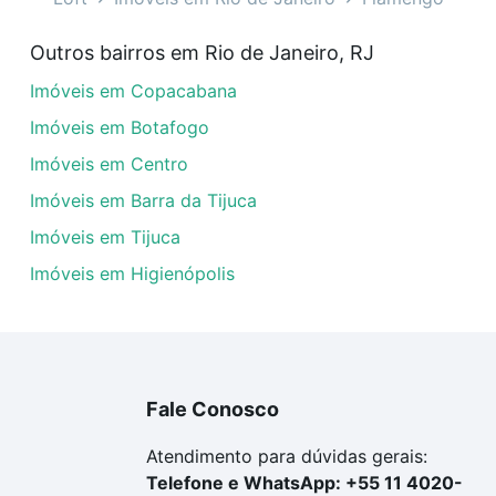
mengo - Flamengo, Rio de Janeiro, RJ?
Outros bairros em Rio de Janeiro, RJ
veis à venda em praia do flamengo - Flamengo, Rio de Jane
Imóveis em Copacabana
em se adequar ao seu orçamento. Se ainda tem alguma dúv
amento
e conte com a gente para comprar o imóvel dos se
Imóveis em Botafogo
Imóveis em Centro
Imóveis em Barra da Tijuca
Imóveis em Tijuca
Imóveis em Higienópolis
Fale Conosco
Atendimento para dúvidas gerais:
Telefone e WhatsApp: +55 11 4020-