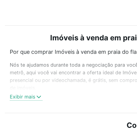
Imóveis à venda em prai
Por que comprar Imóveis à venda em praia do fla
Nós te ajudamos durante toda a negociação para você 
metrô, aqui você vai encontrar a oferta ideal de Imóv
presencial ou por videochamada, é grátis, sem compro
de imóveis.
Exibir mais
Como escolher um imóvel?
Use barra de busca no topo para pesquisar por ruas, 
ou sem vaga de garagem para combinar perfeitamente 
Co
Imóveis à venda em praia do flamengo - Flamengo, Rio 