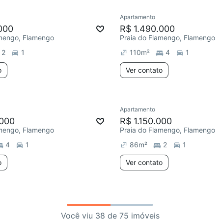
Apartamento
000
R$ 1.490.000
amengo, Flamengo
Praia do Flamengo, Flamengo
2
1
110
m²
4
1
o
Ver contato
Apartamento
.000
R$ 1.150.000
amengo, Flamengo
Praia do Flamengo, Flamengo
4
1
86
m²
2
1
o
Ver contato
Você viu 38 de 75 imóveis