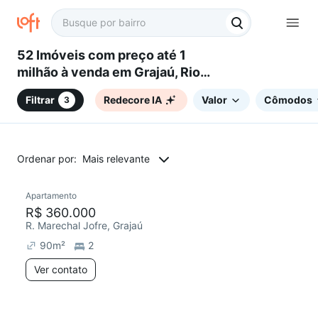
52 Imóveis com preço até 1
milhão à venda em Grajaú, Rio
de Janeiro, RJ
Filtrar
Redecore IA
Valor
Cômodos
3
Ordenar por:
Mais relevante
Apartamento
Redecorar
R$ 360.000
R. Marechal Jofre, Grajaú
90
m²
2
Ver contato