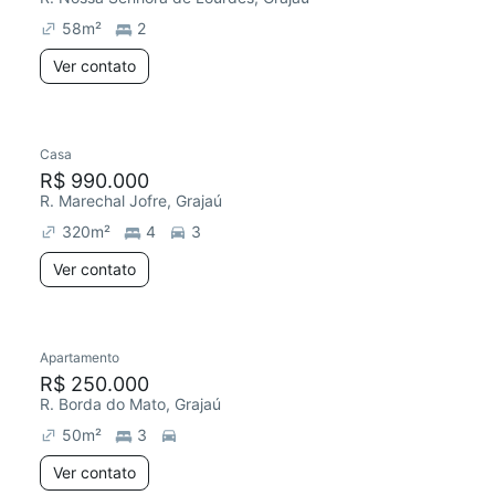
58
m²
2
Ver contato
Casa
R$ 990.000
R. Marechal Jofre, Grajaú
320
m²
4
3
Ver contato
Apartamento
Redecorar
Chegou há 4 dias
R$ 250.000
R. Borda do Mato, Grajaú
50
m²
3
Ver contato