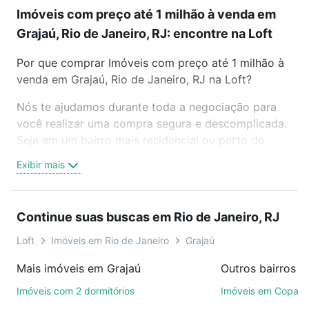
Imóveis com preço até 1 milhão à venda em
Grajaú, Rio de Janeiro, RJ: encontre na Loft
Por que comprar Imóveis com preço até 1 milhão à
venda em Grajaú, Rio de Janeiro, RJ na Loft?
Nós te ajudamos durante toda a negociação para
você realizar uma compra segura e descomplicada.
Seja em um bairro mais residencial ou perto do
trabalho e do metrô, aqui você vai encontrar a
Exibir mais
oferta ideal de Imóveis com preço até 1 milhão à
venda em Grajaú, Rio de Janeiro, RJ para conquistar
seu sonho. Agende uma visita presencial ou por
Continue suas buscas em Rio de Janeiro, RJ
videochamada, é grátis, sem compromisso e você
ainda conta com mais de 46 mil corretores e
Loft
Imóveis em Rio de Janeiro
Grajaú
imobiliárias te ajudando na compra, venda ou troca
Mais imóveis em Grajaú
de imóveis.
Imóveis com 2 dormitórios
Imóveis em Copac
Como escolher um imóvel?