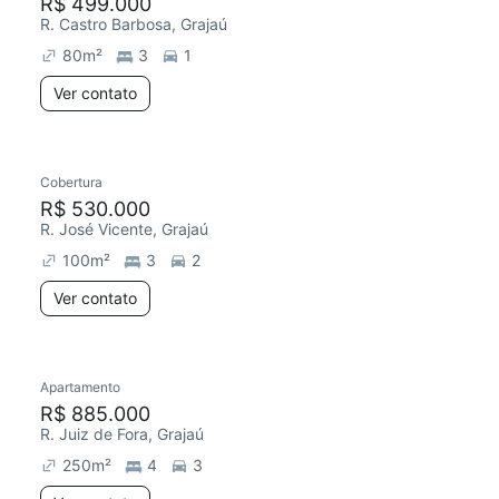
R$ 499.000
R. Castro Barbosa, Grajaú
80
m²
3
1
Ver contato
Cobertura
R$ 530.000
R. José Vicente, Grajaú
100
m²
3
2
Ver contato
Apartamento
R$ 885.000
R. Juiz de Fora, Grajaú
250
m²
4
3