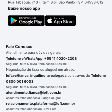
Rua Tabapuã, 743 - Itaim Bibi, São Paulo - SP, 04533-012
processo de compra, veja em nosso portal
quanto
Baixe nosso app
custa comprar um apartamento
e conte com a
gente para comprar o imóvel dos seus sonhos com
segurança e conforto. Loft, com você até as
chaves.
Fale Conosco
Atendimento para dúvidas gerais:
Telefone e WhatsApp: +55 11 4020-2208
Segunda-feira a sexta-feira das 9:00 às 18:00
Negociação de taxa ou aluguel em atraso:
loft.vc/fianca_inquilino_arealogada
ou através do
Telefone
0800 001 6003
Segunda-feira a sexta-feira das 9:00 às 18:00
atendimento.fianca@loft.com.br
Assuntos relacionados a Fiança Aluguel
relacionamento.plataforma@loft.com.br
Assuntos relacionados ao CRM Loft