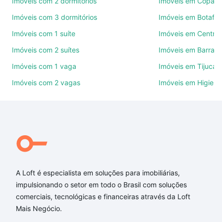
Imóveis com 2 dormitórios
Imóveis em Copac
Imóveis com 3 dormitórios
Imóveis em Botafo
Como escolher um imóvel?
Imóveis com 1 suíte
Imóveis em Centro
Use barra de busca no topo para pesquisar por
Imóveis com 2 suítes
Imóveis em Barra d
ruas, bairros e até condomínios favoritos. Você
também pode usar os filtros como quantidade de
Imóveis com 1 vaga
Imóveis em Tijuca
quartos, suítes, com ou sem vaga de garagem para
Imóveis com 2 vagas
Imóveis em Higienó
combinar perfeitamente com o preço, metragem e
comodidades, como piscina, academia, salão de
festas ou área verde e encontrar Imóveis à venda
em rua hugo thompson nogueira - Jacarepaguá, Rio
de Janeiro, RJ ideal para você na Loft.
Qual o preço de Imóveis à venda em rua hugo
thompson nogueira - Jacarepaguá, Rio de Janeiro,
A Loft é especialista em soluções para imobiliárias,
RJ?
impulsionando o setor em todo o Brasil com soluções
comerciais, tecnológicas e financeiras através da Loft
Aqui na Loft temos a oferta ideal para você, com
Mais Negócio.
Imóveis à venda em rua hugo thompson nogueira -
Jacarepaguá, Rio de Janeiro, RJ que custam a partir