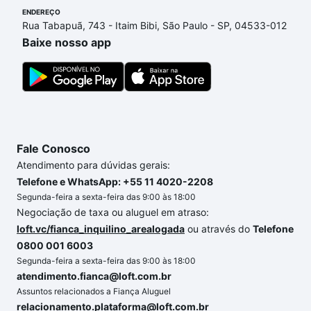
ENDEREÇO
de R$ 0 e com nossas opções de financiamento
Rua Tabapuã, 743 - Itaim Bibi, São Paulo - SP, 04533-012
imobiliário as parcelas podem se adequar ao seu
Baixe nosso app
orçamento. Se ainda tem alguma dúvida dos custos
envolvidos no processo de compra, veja em nosso
portal
quanto custa comprar um apartamento
e
conte com a gente para comprar o imóvel dos seus
sonhos com segurança e conforto. Loft, com você
até as chaves.
Fale Conosco
Atendimento para dúvidas gerais:
Telefone e WhatsApp: +55 11 4020-2208
Segunda-feira a sexta-feira das 9:00 às 18:00
Negociação de taxa ou aluguel em atraso:
loft.vc/fianca_inquilino_arealogada
ou através do
Telefone
0800 001 6003
Segunda-feira a sexta-feira das 9:00 às 18:00
atendimento.fianca@loft.com.br
Assuntos relacionados a Fiança Aluguel
relacionamento.plataforma@loft.com.br