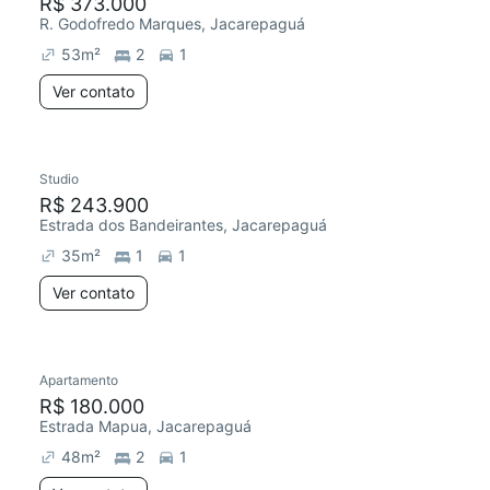
R$ 373.000
R. Godofredo Marques, Jacarepaguá
53
m²
2
1
Ver contato
Studio
R$ 243.900
Estrada dos Bandeirantes, Jacarepaguá
35
m²
1
1
Ver contato
Apartamento
R$ 180.000
Estrada Mapua, Jacarepaguá
48
m²
2
1