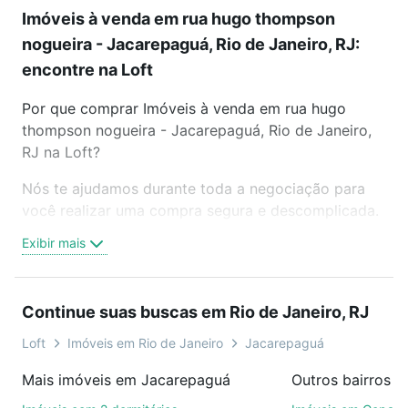
Imóveis à venda em rua hugo thompson
nogueira - Jacarepaguá, Rio de Janeiro, RJ:
encontre na Loft
Por que comprar Imóveis à venda em rua hugo
thompson nogueira - Jacarepaguá, Rio de Janeiro,
RJ na Loft?
Nós te ajudamos durante toda a negociação para
você realizar uma compra segura e descomplicada.
Seja em um bairro mais residencial ou perto do
Exibir mais
trabalho e do metrô, aqui você vai encontrar a
oferta ideal de Imóveis à venda em rua hugo
thompson nogueira - Jacarepaguá, Rio de Janeiro,
Continue suas buscas em Rio de Janeiro, RJ
RJ para conquistar seu sonho. Agende uma visita
presencial ou por videochamada, é grátis, sem
Loft
Imóveis em Rio de Janeiro
Jacarepaguá
compromisso e você ainda conta com mais de 46
Mais imóveis em Jacarepaguá
mil corretores e imobiliárias te ajudando na compra,
venda ou troca de imóveis.