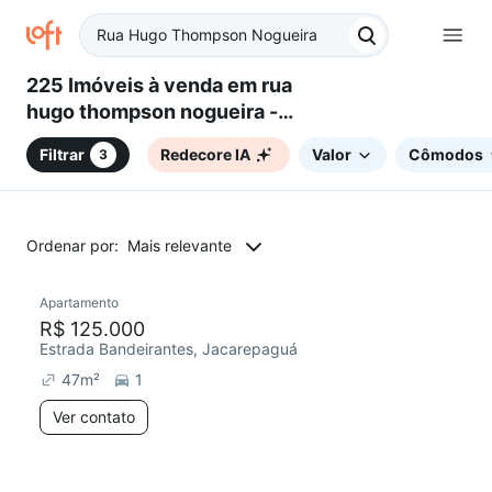
225 Imóveis à venda em rua
hugo thompson nogueira -
Jacarepaguá, Rio de Janeiro, RJ
Filtrar
Redecore IA
Valor
Cômodos
3
Ordenar por:
Mais relevante
Apartamento
Chegou este mês
R$ 125.000
Estrada Bandeirantes, Jacarepaguá
47
m²
1
Ver contato