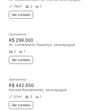
79
m²
2
1
Ver contato
Apartamento
Redecorar
Chegou este mês
R$ 299.000
Av. Comandante Guaranys, Jacarepaguá
2
1
Ver contato
Apartamento
R$ 442.650
Estrada Bandeirantes, Jacarepaguá
61
m²
3
1
Ver contato