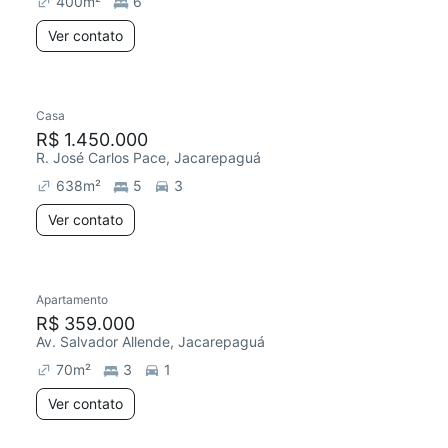
400
m²
6
Ver contato
Casa
R$ 1.450.000
R. José Carlos Pace, Jacarepaguá
638
m²
5
3
Ver contato
Apartamento
Redecorar
Chegou há 3 dias
R$ 359.000
Av. Salvador Allende, Jacarepaguá
70
m²
3
1
Ver contato