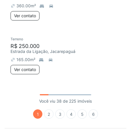
360.00
m²
Ver contato
Terreno
R$ 250.000
Estrada da Ligação, Jacarepaguá
165.00
m²
Ver contato
Você viu 38 de 225 imóveis
1
2
3
4
5
6