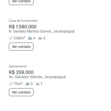
Ver contato
Casa de Condomínio
R$ 1.580.000
R. Geraldo Martins Ourivio, Jacarepaguá
598
m²
4
4
Ver contato
Apartamento
R$ 359.000
Av. Salvador Allende, Jacarepaguá
70
m²
3
1
Ver contato