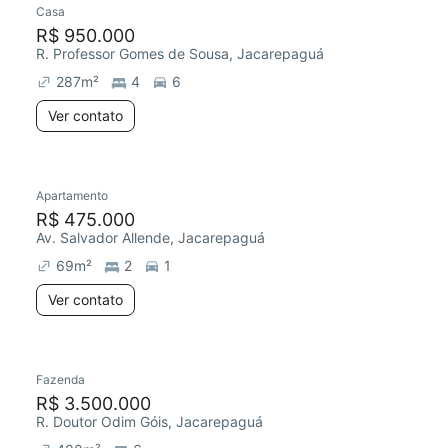
Casa
Redecorar
R$ 950.000
R. Professor Gomes de Sousa, Jacarepaguá
287
m²
4
6
Ver contato
Apartamento
Chegou há 3 dias
R$ 475.000
Av. Salvador Allende, Jacarepaguá
69
m²
2
1
Ver contato
Fazenda
Chegou este mês
R$ 3.500.000
R. Doutor Odim Góis, Jacarepaguá