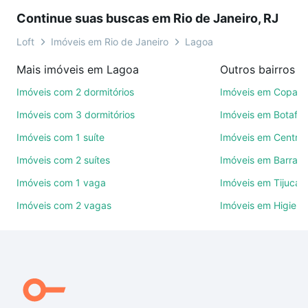
seu sonho. Agende uma visita presencial ou por
Continue suas buscas em Rio de Janeiro, RJ
videochamada, é grátis, sem compromisso e você
ainda conta com mais de 46 mil corretores e
Loft
Imóveis em Rio de Janeiro
Lagoa
imobiliárias te ajudando na compra, venda ou troca
Mais imóveis em Lagoa
de imóveis.
Imóveis com 2 dormitórios
Imóveis em Copac
Como escolher um imóvel?
Imóveis com 3 dormitórios
Imóveis em Botafo
Use barra de busca no topo para pesquisar por
Imóveis com 1 suíte
Imóveis em Centro
ruas, bairros e até condomínios favoritos. Você
Imóveis com 2 suítes
Imóveis em Barra d
também pode usar os filtros como quantidade de
quartos, suítes, com ou sem vaga de garagem para
Imóveis com 1 vaga
Imóveis em Tijuca
combinar perfeitamente com o preço, metragem e
Imóveis com 2 vagas
Imóveis em Higienó
comodidades, como piscina, academia, salão de
festas ou área verde e encontrar Imóveis à venda
em fonte da saudade - Lagoa, Rio de Janeiro, RJ
ideal para você na Loft.
Qual o preço de Imóveis à venda em fonte da
saudade - Lagoa, Rio de Janeiro, RJ?