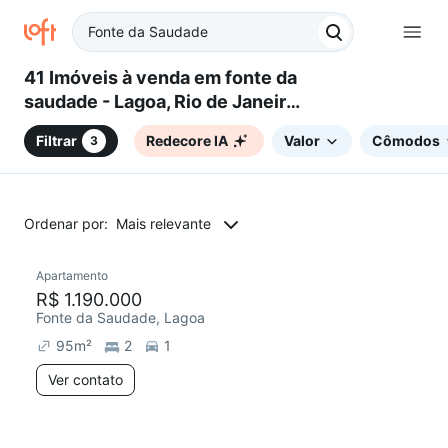
41 Imóveis à venda em fonte da
saudade - Lagoa, Rio de Janeiro,
RJ
Filtrar
Redecore IA
Valor
Cômodos
3
Ordenar por:
Mais relevante
Apartamento
R$ 1.190.000
Fonte da Saudade, Lagoa
95
m²
2
1
Ver contato