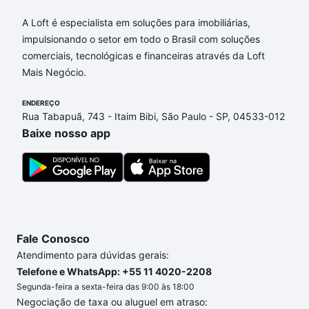
A Loft é especialista em soluções para imobiliárias,
Aqui na Loft temos a oferta ideal para você, com
impulsionando o setor em todo o Brasil com soluções
Imóveis à venda em fonte da saudade - Lagoa, Rio
comerciais, tecnológicas e financeiras através da Loft
de Janeiro, RJ que custam a partir de R$ 0 e com
Mais Negócio.
nossas opções de financiamento imobiliário as
parcelas podem se adequar ao seu orçamento. Se
ENDEREÇO
ainda tem alguma dúvida dos custos envolvidos no
Rua Tabapuã, 743 - Itaim Bibi, São Paulo - SP, 04533-012
processo de compra, veja em nosso portal
quanto
Baixe nosso app
custa comprar um apartamento
e conte com a
gente para comprar o imóvel dos seus sonhos com
segurança e conforto. Loft, com você até as
chaves.
Fale Conosco
Atendimento para dúvidas gerais:
Telefone e WhatsApp: +55 11 4020-2208
Segunda-feira a sexta-feira das 9:00 às 18:00
Negociação de taxa ou aluguel em atraso: