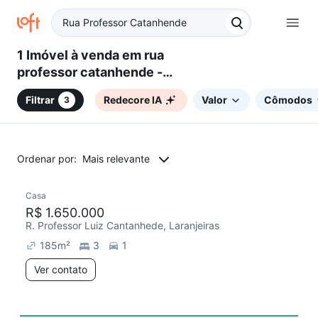
1 Imóvel à venda em rua
professor catanhende -
Laranjeiras, Rio de Janeiro, RJ
Filtrar
Redecore IA
Valor
Cômodos
3
Ordenar por:
Mais relevante
Casa
R$ 1.650.000
R. Professor Luiz Cantanhede, Laranjeiras
185
m²
3
1
Ver contato