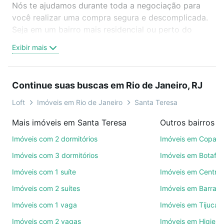
Nós te ajudamos durante toda a negociação para
você realizar uma compra segura e descomplicada.
Seja em um bairro mais residencial ou perto do
trabalho e do metrô, aqui você vai encontrar a
Exibir mais
oferta ideal de Imóveis à venda em rua triunfo -
Santa Teresa, Rio de Janeiro, RJ para conquistar seu
sonho. Agende uma visita presencial ou por
Continue suas buscas em Rio de Janeiro, RJ
videochamada, é grátis, sem compromisso e você
ainda conta com mais de 46 mil corretores e
Loft
Imóveis em Rio de Janeiro
Santa Teresa
imobiliárias te ajudando na compra, venda ou troca
Mais imóveis em Santa Teresa
de imóveis.
Imóveis com 2 dormitórios
Imóveis em Copac
Como escolher um imóvel?
Imóveis com 3 dormitórios
Imóveis em Botafo
Use barra de busca no topo para pesquisar por
Imóveis com 1 suíte
Imóveis em Centro
ruas, bairros e até condomínios favoritos. Você
Imóveis com 2 suítes
Imóveis em Barra d
também pode usar os filtros como quantidade de
quartos, suítes, com ou sem vaga de garagem para
Imóveis com 1 vaga
Imóveis em Tijuca
combinar perfeitamente com o preço, metragem e
Imóveis com 2 vagas
Imóveis em Higienó