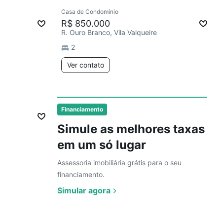
Ver
Casa de Condomínio
Chegou este mês
R$ 850.000
R. Ouro Branco, Vila Valqueire
2
Ver contato
Ver
mês
Financiamento
Simule as melhores taxas
em um só lugar
Assessoria imobiliária grátis para o seu
financiamento.
Simular agora
Ver