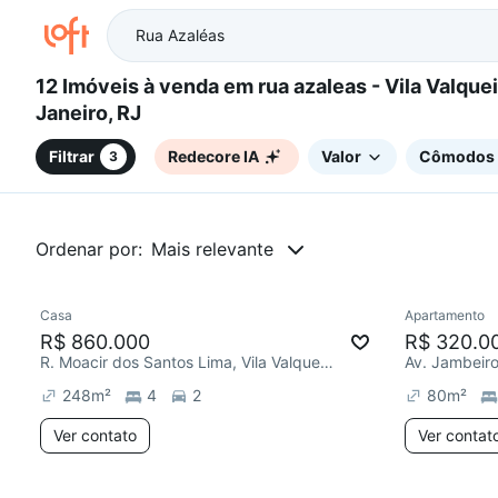
12 Imóveis à venda em rua azaleas - Vila Valqueire, Rio de
Janeiro, RJ
Filtrar
Redecore IA
Valor
Cômodos
3
Ordenar por:
Mais relevante
Casa
Apartamento
R$ 860.000
R$ 320.0
R. Moacir dos Santos Lima, Vila Valqueire
Av. Jambeiro,
248
m²
4
2
80
m²
Ver contato
Ver contat