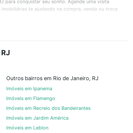
, RJ para conquistar seu sonho. Agende uma visita
imobiliárias te ajudando na compra, venda ou troca
r os filtros como quantidade de quartos, suítes, com
demia, salão de festas ou área verde e encontrar
 RJ
Outros bairros em Rio de Janeiro, RJ
o, RJ que custam a partir de R$ 0 e com nossas opções
Imóveis em Ipanema
custos envolvidos no processo de compra, veja em
s com segurança e conforto. Loft, com você até as
Imóveis em Flamengo
Imóveis em Recreio dos Bandeirantes
Imóveis em Jardim América
Imóveis em Leblon