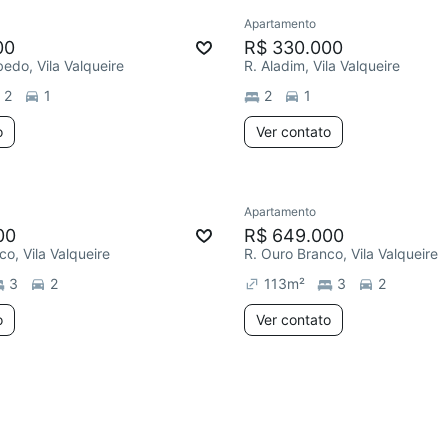
Apartamento
e mês
Redecorar
00
R$ 330.000
bedo, Vila Valqueire
R. Aladim, Vila Valqueire
2
1
2
1
o
Ver contato
Apartamento
ar
Chegou este mês
Redecorar
Chegou este 
00
R$ 649.000
co, Vila Valqueire
R. Ouro Branco, Vila Valqueire
3
2
113
m²
3
2
o
Ver contato