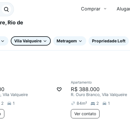
Comprar
Aluga
Vila Valqueire
Metragem
Propriedade Loft
Apartamento
00
R$ 388.000
 Vila Valqueire
R. Ouro Branco, Vila Valqueire
2
1
84
m²
2
1
o
Ver contato