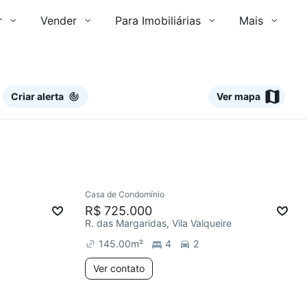
r
Vender
Para Imobiliárias
Mais
Criar alerta
Ver mapa
Ver
Casa de Condomínio
R$ 725.000
R. das Margaridas, Vila Valqueire
145.00
m²
4
2
Ver contato