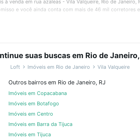
is à venda em rua azaleas - Vila Valqueire, Rio de Janeiro
misso e você ainda conta com mais de 46 mil corretores e 
bairros e até condomínios favoritos. Você também pode usa
com o preço, metragem e comodidades, como piscina, aca
ntinue suas buscas em Rio de Janeiro,
 Janeiro, RJ ideal para você na Loft.
Loft
Imóveis em Rio de Janeiro
Vila Valqueire
Vila Valqueire, Rio de Janeiro, RJ?
Outros bairros em Rio de Janeiro, RJ
eis à venda em rua azaleas - Vila Valqueire, Rio de Janeir
Imóveis em Copacabana
dequar ao seu orçamento. Se ainda tem alguma dúvida dos 
 conte com a gente para comprar o imóvel dos seus sonho
Imóveis em Botafogo
Imóveis em Centro
Imóveis em Barra da Tijuca
Imóveis em Tijuca