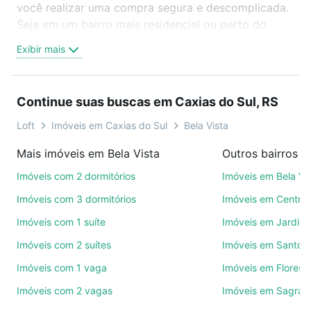
você realizar uma compra segura e descomplicada.
Seja em um bairro mais residencial ou perto do
trabalho e do metrô, aqui você vai encontrar a
Exibir mais
oferta ideal de Imóveis à venda em rua joao biazus
- Bela Vista, Caxias do Sul, RS para conquistar seu
sonho. Agende uma visita presencial ou por
Continue suas buscas em Caxias do Sul, RS
videochamada, é grátis, sem compromisso e você
ainda conta com mais de 46 mil corretores e
Loft
Imóveis em Caxias do Sul
Bela Vista
imobiliárias te ajudando na compra, venda ou troca
Mais imóveis em Bela Vista
de imóveis.
Imóveis com 2 dormitórios
Imóveis em Bela Vi
Como escolher um imóvel?
Imóveis com 3 dormitórios
Imóveis em Centro
Use barra de busca no topo para pesquisar por
Imóveis com 1 suíte
Imóveis em Jardim
ruas, bairros e até condomínios favoritos. Você
Imóveis com 2 suítes
Imóveis em Santo A
também pode usar os filtros como quantidade de
quartos, suítes, com ou sem vaga de garagem para
Imóveis com 1 vaga
Imóveis em Florest
combinar perfeitamente com o preço, metragem e
Imóveis com 2 vagas
Imóveis em Sagrada
comodidades, como piscina, academia, salão de