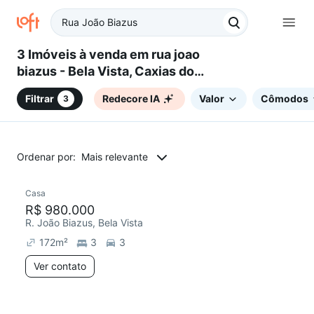
3 Imóveis à venda em rua joao
biazus - Bela Vista, Caxias do
Sul, RS
Filtrar
Redecore IA
Valor
Cômodos
3
Ordenar por:
Mais relevante
Casa
Chegou este mês
R$ 980.000
R. João Biazus, Bela Vista
172
m²
3
3
Ver contato