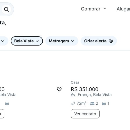
Comprar
Aluga
Bela Vista
Metragem
Criar alerta
Casa
e mês
Chegou este mês
00
R$ 351.000
ela Vista
Av. França, Bela Vista
72
m²
2
1
o
Ver contato