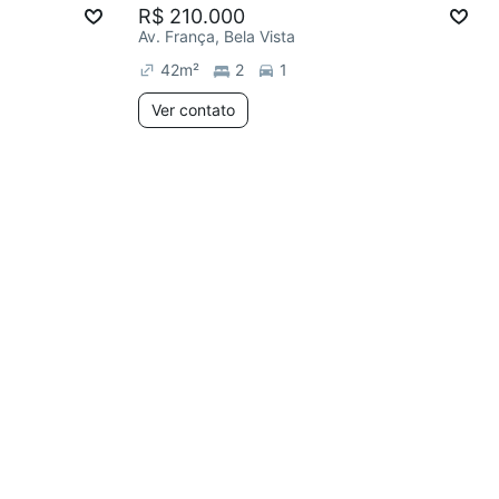
R$ 210.000
Av. França, Bela Vista
42
m²
2
1
Ver contato