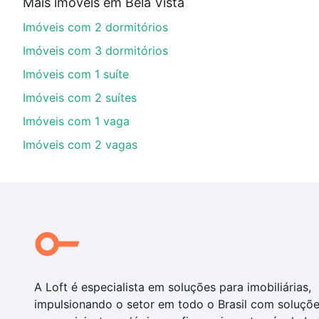
Mais imóveis em Bela Vista
Aqui na Loft temos a oferta ideal para você, com Imóv
Imóveis com 2 dormitórios
de financiamento imobiliário as parcelas podem se a
nosso portal
quanto custa comprar um apartamento
e
Imóveis com 3 dormitórios
chaves.
Imóveis com 1 suíte
Imóveis com 2 suítes
Imóveis com 1 vaga
Imóveis com 2 vagas
A Loft é especialista em soluções para imobiliárias,
impulsionando o setor em todo o Brasil com soluçõ