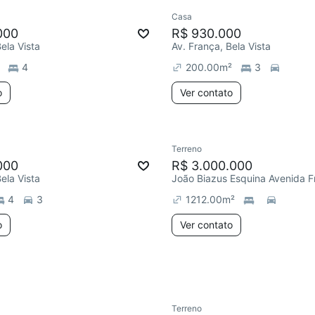
Casa
e mês
Chegou este mês
000
R$ 930.000
ela Vista
Av. França, Bela Vista
4
200.00
m²
3
o
Ver contato
Terreno
ar
Chegou este mês
Chegou este mês
000
R$ 3.000.000
ela Vista
4
3
1212.00
m²
o
Ver contato
Terreno