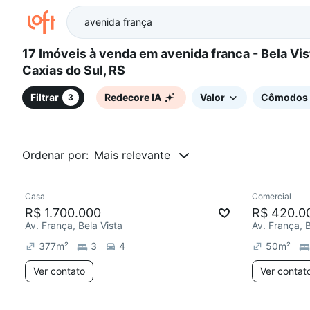
17 Imóveis à venda em avenida franca - Bela Vista,
Caxias do Sul, RS
Filtrar
Redecore IA
Valor
Cômodos
3
Ordenar por:
Mais relevante
Casa
Comercial
Chegou este mês
Chegou est
R$ 1.700.000
R$ 420.0
Av. França, Bela Vista
Av. França, B
377
m²
3
4
50
m²
Ver contato
Ver contat