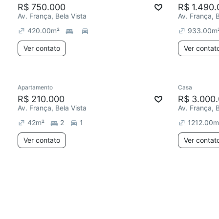
R$ 750.000
R$ 1.490.
Av. França, Bela Vista
Av. França, B
420.00
m²
933.00
m
Ver contato
Ver contat
Apartamento
Casa
R$ 210.000
R$ 3.000
Av. França, Bela Vista
Av. França, B
42
m²
2
1
1212.00
m
Ver contato
Ver contat