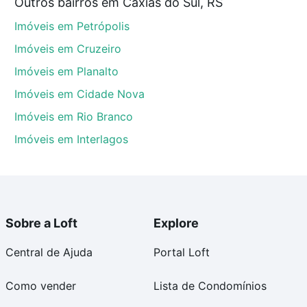
Outros bairros em Caxias do Sul, RS
, RS que custam a partir de R$ 0 e com nossas opções
Imóveis em Petrópolis
custos envolvidos no processo de compra, veja em
s com segurança e conforto. Loft, com você até as
Imóveis em Cruzeiro
Imóveis em Planalto
Imóveis em Cidade Nova
Imóveis em Rio Branco
Imóveis em Interlagos
Sobre a Loft
Explore
Central de Ajuda
Portal Loft
Como vender
Lista de Condomínios