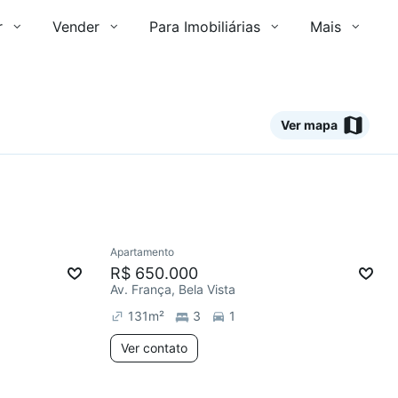
r
Vender
Para Imobiliárias
Mais
Ver mapa
Ver
Apartamento
Chegou este mês
R$ 650.000
Av. França, Bela Vista
131
m²
3
1
Ver contato