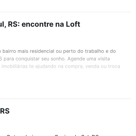
l, RS: encontre na Loft
airro mais residencial ou perto do trabalho e do
RS para conquistar seu sonho. Agende uma visita
imobiliárias te ajudando na compra, venda ou troca
r os filtros como quantidade de quartos, suítes, com
demia, salão de festas ou área verde e encontrar
 RS