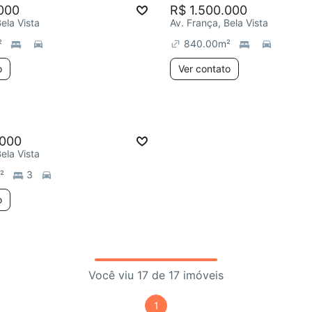
000
R$ 1.500.000
ela Vista
Av. França, Bela Vista
²
840.00
m²
o
Ver contato
.000
ela Vista
²
3
o
Você viu 17 de 17 imóveis
1