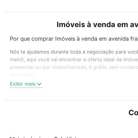
Imóveis à venda em ave
Por que comprar Imóveis à venda em avenida franc
Nós te ajudamos durante toda a negociação para você 
metrô, aqui você vai encontrar a oferta ideal de Imóv
presencial ou por videochamada, é grátis, sem compro
de imóveis.
Exibir mais
Como escolher um imóvel?
Use barra de busca no topo para pesquisar por ruas, 
ou sem vaga de garagem para combinar perfeitamente 
Co
Imóveis à venda em avenida franca - Bela Vista, Caxias
Qual o preço de Imóveis à venda em avenida franc