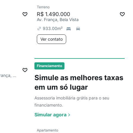
Ver
Terreno
Chegou este mês
R$ 1.490.000
Av. França, Bela Vista
933.00
m²
Ver contato
Ver
Financiamento
João Biazus Esquina Avenida França, Bela Vista
Simule as melhores taxas
em um só lugar
Assessoria imobiliária grátis para o seu
financiamento.
Simular agora
Ver
Apartamento