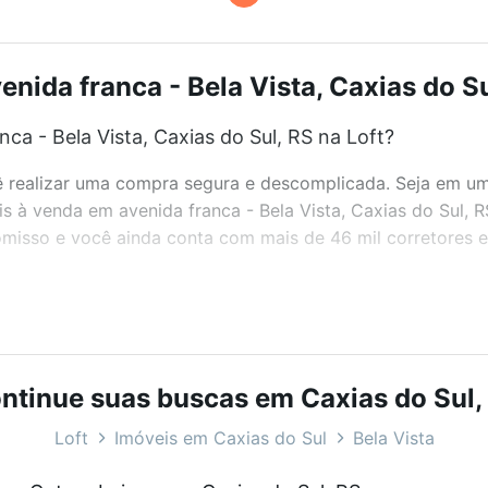
nida franca - Bela Vista, Caxias do Su
a - Bela Vista, Caxias do Sul, RS na Loft?
realizar uma compra segura e descomplicada. Seja em um b
eis à venda em avenida franca - Bela Vista, Caxias do Sul, 
misso e você ainda conta com mais de 46 mil corretores e 
bairros e até condomínios favoritos. Você também pode usa
com o preço, metragem e comodidades, como piscina, aca
ntinue suas buscas em Caxias do Sul,
 do Sul, RS ideal para você na Loft.
Loft
Imóveis em Caxias do Sul
Bela Vista
a - Bela Vista, Caxias do Sul, RS?