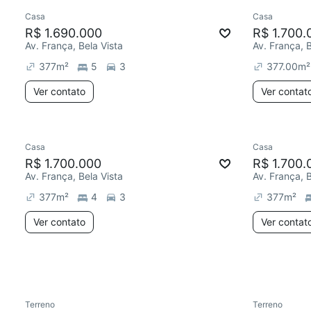
Casa
Casa
Chegou este mês
Chegou est
R$ 1.690.000
R$ 1.700.
Av. França, Bela Vista
Av. França, B
377
m²
5
3
377.00
m²
Ver contato
Ver contat
Casa
Casa
Redecor
R$ 1.700.000
R$ 1.700.
Av. França, Bela Vista
Av. França, B
377
m²
4
3
377
m²
Ver contato
Ver contat
Terreno
Terreno
Chegou este mês