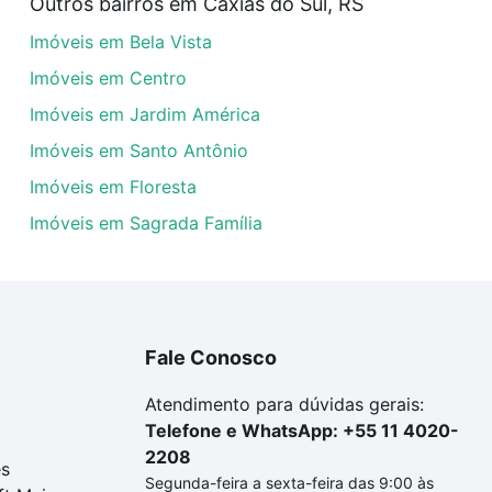
Outros bairros em Caxias do Sul, RS
eis à venda em avenida franca - Bela Vista, Caxias do Sul
Imóveis em Bela Vista
dequar ao seu orçamento. Se ainda tem alguma dúvida dos 
 conte com a gente para comprar o imóvel dos seus sonho
Imóveis em Centro
Imóveis em Jardim América
Imóveis em Santo Antônio
Imóveis em Floresta
Imóveis em Sagrada Família
Fale Conosco
Atendimento para dúvidas gerais:
Telefone e WhatsApp: +55 11 4020-
2208
es
Segunda-feira a sexta-feira das 9:00 às