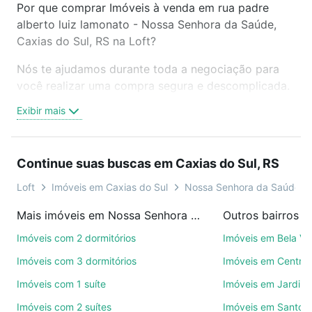
Por que comprar Imóveis à venda em rua padre
alberto luiz lamonato - Nossa Senhora da Saúde,
Caxias do Sul, RS na Loft?
Nós te ajudamos durante toda a negociação para
você realizar uma compra segura e descomplicada.
Seja em um bairro mais residencial ou perto do
Exibir mais
trabalho e do metrô, aqui você vai encontrar a
oferta ideal de Imóveis à venda em rua padre
alberto luiz lamonato - Nossa Senhora da Saúde,
Continue suas buscas em Caxias do Sul, RS
Caxias do Sul, RS para conquistar seu sonho.
Agende uma visita presencial ou por videochamada,
Loft
Imóveis em Caxias do Sul
Nossa Senhora da Saúde
é grátis, sem compromisso e você ainda conta com
Mais imóveis em Nossa Senhora da Saúde
mais de 46 mil corretores e imobiliárias te ajudando
na compra, venda ou troca de imóveis.
Imóveis com 2 dormitórios
Imóveis em Bela Vi
Imóveis com 3 dormitórios
Imóveis em Centro
Como escolher um imóvel?
Imóveis com 1 suíte
Imóveis em Jardim
Use barra de busca no topo para pesquisar por
Imóveis com 2 suítes
Imóveis em Santo A
ruas, bairros e até condomínios favoritos. Você