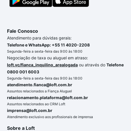
compra, veja em nosso portal
quanto custa comprar
um apartamento
e conte com a gente para comprar
o imóvel dos seus sonhos com segurança e
conforto. Loft, com você até as chaves.
Fale Conosco
Atendimento para dúvidas gerais:
Telefone e WhatsApp: +55 11 4020-2208
Segunda-feira a sexta-feira das 9:00 às 18:00
Negociação de taxa ou aluguel em atraso:
loft.vc/fianca_inquilino_arealogada
ou através do
Telefone
0800 001 6003
Segunda-feira a sexta-feira das 9:00 às 18:00
atendimento.fianca@loft.com.br
Assuntos relacionados a Fiança Aluguel
relacionamento.plataforma@loft.com.br
Assuntos relacionados ao CRM Loft
imprensa@loft.com.br
Atendimento exclusivo aos profissionais de imprensa
Sobre a Loft