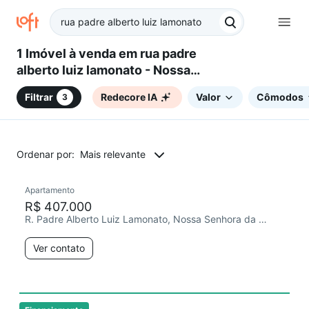
1 Imóvel à venda em rua padre
alberto luiz lamonato - Nossa
Senhora da Saúde, Caxias do
Filtrar
Redecore IA
Valor
Cômodos
3
Sul, RS
Ordenar por:
Mais relevante
Apartamento
Chegou este mês
R$ 407.000
R. Padre Alberto Luiz Lamonato, Nossa Senhora da Saúde
Ver contato