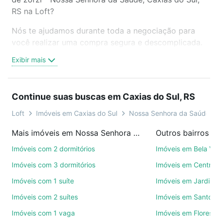
RS na Loft?
Nós te ajudamos durante toda a negociação para
você realizar uma compra segura e descomplicada.
Seja em um bairro mais residencial ou perto do
Exibir mais
trabalho e do metrô, aqui você vai encontrar a
oferta ideal de Imóveis à venda em rua waldemar de
zorzi - Nossa Senhora da Saúde, Caxias do Sul, RS
Continue suas buscas em Caxias do Sul, RS
para conquistar seu sonho. Agende uma visita
presencial ou por videochamada, é grátis, sem
Loft
Imóveis em Caxias do Sul
Nossa Senhora da Saúde
compromisso e você ainda conta com mais de 46
Mais imóveis em Nossa Senhora da Saúde
mil corretores e imobiliárias te ajudando na compra,
venda ou troca de imóveis.
Imóveis com 2 dormitórios
Imóveis em Bela Vi
Imóveis com 3 dormitórios
Imóveis em Centro
Como escolher um imóvel?
Imóveis com 1 suíte
Imóveis em Jardim
Use barra de busca no topo para pesquisar por
Imóveis com 2 suítes
Imóveis em Santo A
ruas, bairros e até condomínios favoritos. Você
também pode usar os filtros como quantidade de
Imóveis com 1 vaga
Imóveis em Florest