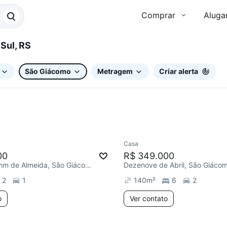
Comprar
Aluga
o Sul, RS
São Giácomo
Metragem
Criar alerta
Casa
e mês
Chegou este mês
00
R$ 349.000
R. Noely Brehm de Almeida, São Giácomo
Dezenove de Abril, São Giáco
2
1
140
m²
6
2
o
Ver contato