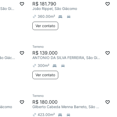
R$ 181.790
R. Ademar Angelin de Almeida, São Giácomo
João Rippel, São Giácomo
360.00
m²
Ver contato
Terreno
R$ 139.000
R. Irma Pienegonda Bettega, São Giácomo
ANTONIO DA SILVA FERREIRA, São Giácomo
300
m²
Ver contato
Terreno
R$ 180.000
Giácomo
Gilberto Cabeda Menna Barreto, São Giácomo
423.00
m²