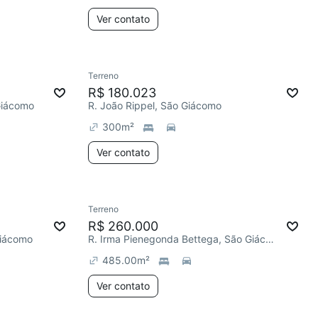
Ver contato
Terreno
R$ 180.023
Giácomo
R. João Rippel, São Giácomo
300
m²
Ver contato
Terreno
R$ 260.000
Giácomo
R. Irma Pienegonda Bettega, São Giácomo
485.00
m²
Ver contato