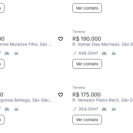
o
Ver contato
Terreno
00
R$ 190.000
Jayme Guilherme Muratore Filho, São Giácomo
R. Volmar Dias Machado, São 
²
448.00
m²
o
Ver contato
Terreno
00
R$ 175.000
R. Irma Pienegonda Bettega, São Giácomo
R. Vereador Pedro Rech, São 
²
354.00
m²
o
Ver contato