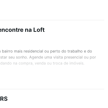
encontre na Loft
airro mais residencial ou perto do trabalho e do
star seu sonho. Agende uma visita presencial ou por
judando na compra, venda ou troca de imóveis.
r os filtros como quantidade de quartos, suítes, com
demia, salão de festas ou área verde e encontrar
 RS