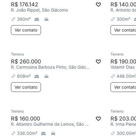
R$ 176.142
R$ 140.0
R. João Rippel, São Giácomo
360
m²
300
m²
Ver contato
Ver contat
Terreno
Terreno
R$ 260.000
R$ 190.0
R. Carmosina Barboza Pinto, São Giácomo
Volamir Dia
608
m²
448.00
m
Ver contato
Ver contat
Terreno
Terreno
R$ 160.000
R$ 203.0
R. Altamiro Guilherme de Lemos, São Giácomo
336.00
m²
300.00
m