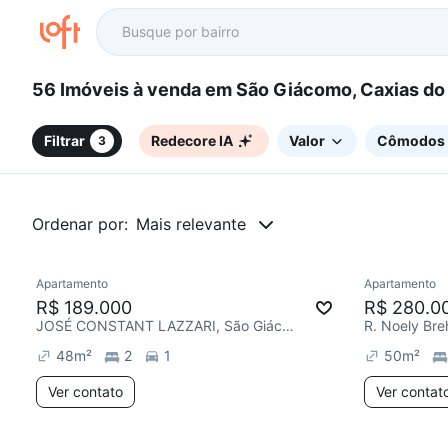
56 Imóveis à venda em São Giácomo, Caxias d
Filtrar
Redecore IA
Valor
Cômodos
3
Ordenar por:
Mais relevante
Apartamento
Apartamento
Chegou este mês
Chegou est
R$ 189.000
R$ 280.0
JOSÉ CONSTANT LAZZARI, São Giácomo
48
m²
2
1
50
m²
Ver contato
Ver contat