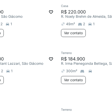
Casa
e mês
Redecorar
Chegou este 
00
R$ 220.000
, São Giácomo
2
1
49
m²
2
1
o
Ver contato
Terreno
e mês
Chegou este mês
00
R$ 184.900
tant Lazzari, São Giácomo
2
1
300
m²
o
Ver contato
Terreno