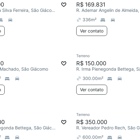
00
R$ 169.831
R. Antonio da Silva Ferreira, São Giácomo
336
m²
o
Ver contato
Terreno
00
R$ 150.000
s Machado, São Giácomo
²
300.00
m²
o
Ver contato
Terreno
00
R$ 350.000
R. Irma Pienegonda Bettega, São Giácomo
R. Vereador Pedro Rech, São 
²
600.00
m²