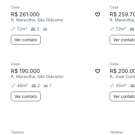
Casa
Casa
Redecorar
Chegou este mês
Chegou est
R$ 261.000
R$ 259.7
R. Maravilha, São Giácomo
R. Maravilha
72
m²
2
72
m²
Ver contato
Ver contat
Casa
Casa
Redecorar
Chegou este mês
Chegou est
R$ 190.000
R$ 200.0
R. Maravilha, São Giácomo
R. José Cons
48
m²
2
1
45
m²
Ver contato
Ver contat
Terreno
Terreno
Chegou este mês