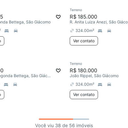
Terreno
35
R$ 185.000
onda Bettega, São Giácomo
R. Anita Luiza Anezi, São Giác
²
324.00
m²
o
Ver contato
Terreno
00
R$ 180.000
R. Irma Pienegonda Bettega, São Giácomo
João Rippel, São Giácomo
²
324.00
m²
o
Ver contato
Você viu 38 de 56 imóveis