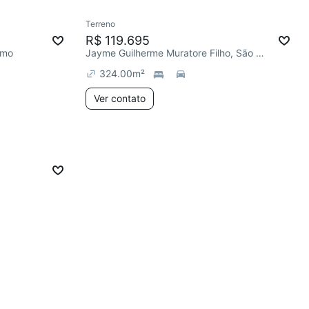
Terreno
R$ 119.695
omo
Jayme Guilherme Muratore Filho, São Giácomo
324.00
m²
Ver contato