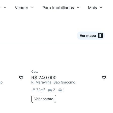
r
Vender
Para Imobiliárias
Mais
Ver mapa
Ver mais sobre o imóvel
Ver
Casa
Redecorar
Chegou este mês
R$ 240.000
mo
R. Maravilha, São Giácomo
72
m²
2
1
Ver contato