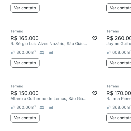
Ver contato
Ver contat
Terreno
Terreno
R$ 165.000
R$ 260.0
R. Sérgio Luiz Alves Nazário, São Giácomo
300.00
m²
608.00
m
Ver contato
Ver contat
Terreno
Terreno
R$ 150.000
R$ 170.0
Altamiro Guilherme de Lemos, São Giácomo
300.00
m²
368.00
m
Ver contato
Ver contat