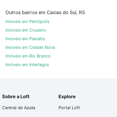
am a partir de R$ 0 e com nossas opções de
Outros bairros em Caxias do Sul, RS
tos envolvidos no processo de compra, veja em nosso
Imóveis em Petrópolis
egurança e conforto. Loft, com você até as chaves.
Imóveis em Cruzeiro
Imóveis em Planalto
Imóveis em Cidade Nova
Imóveis em Rio Branco
Imóveis em Interlagos
Sobre a Loft
Explore
Central de Ajuda
Portal Loft