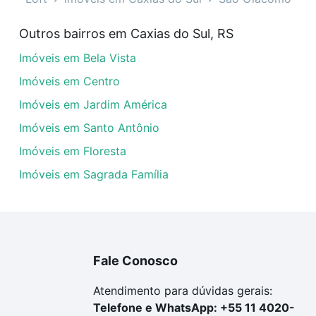
óveis à venda em São Giácomo, Caxias do Sul, RS que cust
Outros bairros em Caxias do Sul, RS
uar ao seu orçamento. Se ainda tem alguma dúvida dos cus
Imóveis em Bela Vista
 com a gente para comprar o imóvel dos seus sonhos com s
Imóveis em Centro
Imóveis em Jardim América
Imóveis em Santo Antônio
Imóveis em Floresta
Imóveis em Sagrada Família
Fale Conosco
Atendimento para dúvidas gerais:
Telefone e WhatsApp: +55 11 4020-