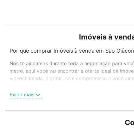
Imóveis à venda
Por que comprar Imóveis à venda em São Giácomo
Nós te ajudamos durante toda a negociação para você 
metrô, aqui você vai encontrar a oferta ideal de Imóv
videochamada, é grátis, sem compromisso e você ainda
Como escolher um imóvel?
Exibir mais
Use barra de busca no topo para pesquisar por ruas, 
ou sem vaga de garagem para combinar perfeitamente 
Imóveis à venda em São Giácomo, Caxias do Sul, RS id
Co
Qual o preço de Imóveis à venda em São Giácomo