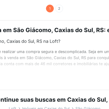
1
2
 em São Giácomo, Caxias do Sul, RS: 
, Caxias do Sul, RS na Loft?
realizar uma compra segura e descomplicada. Seja em um b
eis à venda em São Giácomo, Caxias do Sul, RS para conqui
 conta com mais de 46 mil corretores e imobiliárias te a
bairros e até condomínios favoritos. Você também pode usa
com o preço, metragem e comodidades, como piscina, aca
eal para você na Loft.
ntinue suas buscas em Caxias do Sul,
, Caxias do Sul, RS?
Loft
Imóveis em Caxias do Sul
São Giácomo