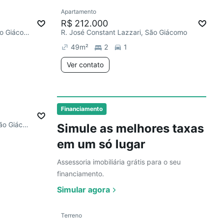
Ver
Apartamento
mês
Chegou este mês
R$ 212.000
R. Noely Brehm de Almeida, São Giácomo
R. José Constant Lazzari, São Giácomo
49
m²
2
1
Ver contato
Ver
Financiamento
R. Irma Pienegonda Bettega, São Giácomo
Simule as melhores taxas
em um só lugar
Assessoria imobiliária grátis para o seu
financiamento.
Simular agora
Ver
Terreno