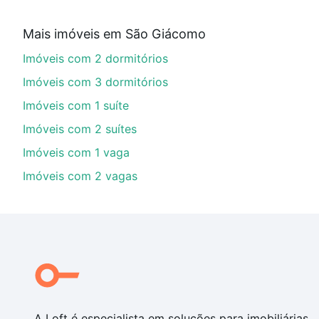
Aqui na Loft temos a oferta ideal para você, com Im
Mais imóveis em São Giácomo
financiamento imobiliário as parcelas podem se adeq
Imóveis com 2 dormitórios
portal
quanto custa comprar um apartamento
e conte
Imóveis com 3 dormitórios
Imóveis com 1 suíte
Imóveis com 2 suítes
Imóveis com 1 vaga
Imóveis com 2 vagas
A Loft é especialista em soluções para imobiliárias,