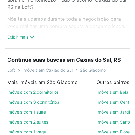
RS na Loft?
Nós te ajudamos durante toda a negociação para
você realizar uma compra segura e descomplicada.
Seja em um bairro mais residencial ou perto do
Exibir mais
trabalho e do metrô, aqui você vai encontrar a
oferta ideal de Imóveis à venda em rua honorino
abramo montemezzo - São Giácomo, Caxias do Sul,
Continue suas buscas em Caxias do Sul, RS
RS para conquistar seu sonho. Agende uma visita
presencial ou por videochamada, é grátis, sem
Loft
Imóveis em Caxias do Sul
São Giácomo
compromisso e você ainda conta com mais de 46
Mais imóveis em São Giácomo
mil corretores e imobiliárias te ajudando na compra,
venda ou troca de imóveis.
Imóveis com 2 dormitórios
Imóveis em Bela Vi
Imóveis com 3 dormitórios
Imóveis em Centro
Como escolher um imóvel?
Imóveis com 1 suíte
Imóveis em Jardim
Use barra de busca no topo para pesquisar por
Imóveis com 2 suítes
Imóveis em Santo A
ruas, bairros e até condomínios favoritos. Você
também pode usar os filtros como quantidade de
Imóveis com 1 vaga
Imóveis em Florest