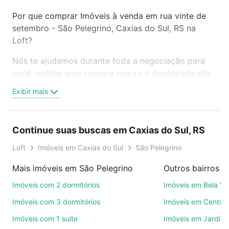
Por que comprar Imóveis à venda em rua vinte de
setembro - São Pelegrino, Caxias do Sul, RS na
Loft?
Nós te ajudamos durante toda a negociação para
você realizar uma compra segura e descomplicada.
Seja em um bairro mais residencial ou perto do
Exibir mais
trabalho e do metrô, aqui você vai encontrar a
oferta ideal de Imóveis à venda em rua vinte de
setembro - São Pelegrino, Caxias do Sul, RS para
Continue suas buscas em Caxias do Sul, RS
conquistar seu sonho. Agende uma visita presencial
ou por videochamada, é grátis, sem compromisso e
Loft
Imóveis em Caxias do Sul
São Pelegrino
você ainda conta com mais de 46 mil corretores e
Mais imóveis em São Pelegrino
imobiliárias te ajudando na compra, venda ou troca
de imóveis.
Imóveis com 2 dormitórios
Imóveis em Bela Vi
Imóveis com 3 dormitórios
Imóveis em Centro
Como escolher um imóvel?
Imóveis com 1 suíte
Imóveis em Jardim
Use barra de busca no topo para pesquisar por