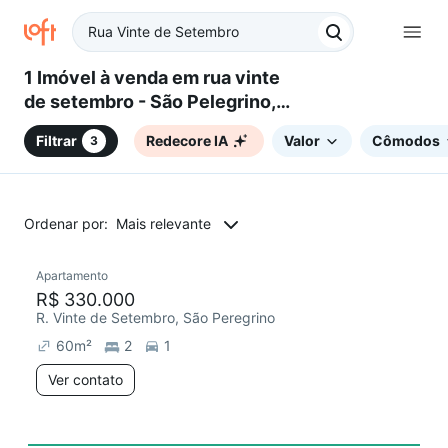
1 Imóvel à venda em rua vinte
de setembro - São Pelegrino,
Caxias do Sul, RS
Filtrar
Redecore IA
Valor
Cômodos
3
Ordenar por:
Mais relevante
Apartamento
Redecorar
R$ 330.000
R. Vinte de Setembro, São Peregrino
60
m²
2
1
Ver contato