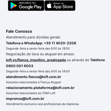
portal
quanto custa comprar um apartamento
e
conte com a gente para comprar o imóvel dos seus
sonhos com segurança e conforto. Loft, com você
até as chaves.
Fale Conosco
Atendimento para dúvidas gerais:
Telefone e WhatsApp: +55 11 4020-2208
Segunda-feira a sexta-feira das 9:00 às 18:00
Negociação de taxa ou aluguel em atraso:
loft.vc/fianca_inquilino_arealogada
ou através do
Telefone
0800 001 6003
Segunda-feira a sexta-feira das 9:00 às 18:00
atendimento.fianca@loft.com.br
Assuntos relacionados a Fiança Aluguel
relacionamento.plataforma@loft.com.br
Assuntos relacionados ao CRM Loft
imprensa@loft.com.br
Atendimento exclusivo aos profissionais de imprensa