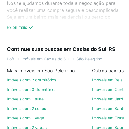
Nós te ajudamos durante toda a negociação para
você realizar uma compra segura e descomplicada.
Seja em um bairro mais residencial ou perto do
trabalho e do metrô, aqui você vai encontrar a
Exibir mais
oferta ideal de Imóveis à venda em rua coronel
flores - São Pelegrino, Caxias do Sul, RS para
conquistar seu sonho. Agende uma visita presencial
Continue suas buscas em Caxias do Sul, RS
ou por videochamada, é grátis, sem compromisso e
você ainda conta com mais de 46 mil corretores e
Loft
Imóveis em Caxias do Sul
São Pelegrino
imobiliárias te ajudando na compra, venda ou troca
Mais imóveis em São Pelegrino
de imóveis.
Imóveis com 2 dormitórios
Imóveis em Bela Vi
Como escolher um imóvel?
Imóveis com 3 dormitórios
Imóveis em Centro
Use barra de busca no topo para pesquisar por
Imóveis com 1 suíte
Imóveis em Jardim
ruas, bairros e até condomínios favoritos. Você
Imóveis com 2 suítes
Imóveis em Santo A
também pode usar os filtros como quantidade de
quartos, suítes, com ou sem vaga de garagem para
Imóveis com 1 vaga
Imóveis em Florest
combinar perfeitamente com o preço, metragem e
Imóveis com 2 vagas
Imóveis em Sagrada