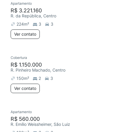
Apartamento
Redecorar
R$ 3.221.160
R. da República, Centro
224
m²
3
3
Ver contato
Cobertura
Redecorar
R$ 1.150.000
R. Pinheiro Machado, Centro
150
m²
2
3
Ver contato
Apartamento
Redecorar
R$ 560.000
R. Emílio Weissheimer, São Luiz