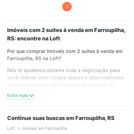
1
Imóveis com 2 suites à venda em Farroupilha,
RS: encontre na Loft
Por que comprar Imóveis com 2 suites à venda em
Farroupilha, RS na Loft?
Nós te ajudamos durante toda a negociação para
você realizar uma compra segura e descomplicada.
Seja em um bairro mais residencial ou perto do
trabalho e do metrô, aqui você vai encontrar a
Exibir mais
oferta ideal de Imóveis com 2 suites à venda em
Farroupilha, RS para conquistar seu sonho. Agende
uma visita presencial ou por videochamada, é grátis,
Continue suas buscas em Farroupilha, RS
sem compromisso e você ainda conta com mais de
46 mil corretores e imobiliárias te ajudando na
Loft
Imóveis em Farroupilha