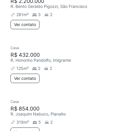
R$ 2.200.000
R. Bento Geraldo Pigozzi, São Francisco
281
m²
3
2
Ver contato
Casa
R$ 432.000
R. Honorino Pandolfo, Imigrante
125
m²
2
2
Ver contato
Casa
R$ 854.000
R. Joaquim Nabuco, Planalto
319
m²
5
2