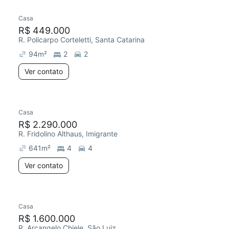
Casa
R$ 449.000
R. Policarpo Corteletti, Santa Catarina
94
m²
2
2
Ver contato
Casa
R$ 2.290.000
R. Fridolino Althaus, Imigrante
641
m²
4
4
Ver contato
Casa
R$ 1.600.000
R. Arcangelo Chiele, São Luiz