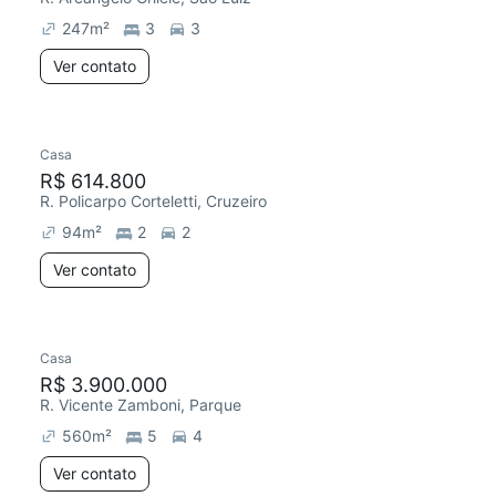
247
m²
3
3
Ver contato
Casa
Redecorar
R$ 614.800
R. Policarpo Corteletti, Cruzeiro
94
m²
2
2
Ver contato
Casa
R$ 3.900.000
R. Vicente Zamboni, Parque
560
m²
5
4
Ver contato