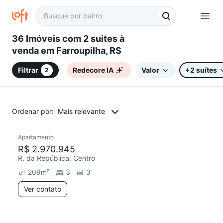
36 Imóveis com 2 suites à
venda em Farroupilha, RS
Filtrar
Redecore IA
Valor
+2 suítes
2
Ordenar por:
Mais relevante
Apartamento
Redecorar
R$ 2.970.945
R. da República, Centro
209
m²
3
3
Ver contato