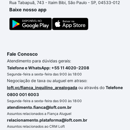
Rua Tabapuã, 743 - Itaim Bibi, São Paulo - SP, 04533-012
comprar um apartamento
e conte com a gente para
Baixe nosso app
comprar o imóvel dos seus sonhos com segurança e
conforto. Loft, com você até as chaves.
Fale Conosco
Atendimento para dúvidas gerais:
Telefone e WhatsApp: +55 11 4020-2208
Segunda-feira a sexta-feira das 9:00 às 18:00
Negociação de taxa ou aluguel em atraso:
loft.vc/fianca_inquilino_arealogada
ou através do
Telefone
0800 001 6003
Segunda-feira a sexta-feira das 9:00 às 18:00
atendimento.fianca@loft.com.br
Assuntos relacionados a Fiança Aluguel
relacionamento.plataforma@loft.com.br
Assuntos relacionados ao CRM Loft