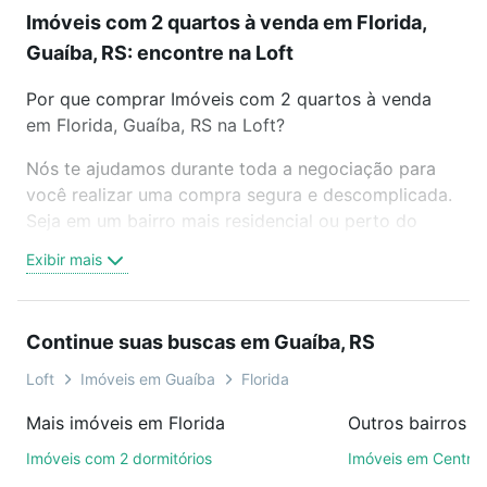
Imóveis com 2 quartos à venda em Florida,
Guaíba, RS: encontre na Loft
Por que comprar Imóveis com 2 quartos à venda
em Florida, Guaíba, RS na Loft?
Nós te ajudamos durante toda a negociação para
você realizar uma compra segura e descomplicada.
Seja em um bairro mais residencial ou perto do
trabalho e do metrô, aqui você vai encontrar a
Exibir mais
oferta ideal de Imóveis com 2 quartos à venda em
Florida, Guaíba, RS para conquistar seu sonho.
Agende uma visita presencial ou por videochamada,
Continue suas buscas em Guaíba, RS
é grátis, sem compromisso e você ainda conta com
mais de 46 mil corretores e imobiliárias te ajudando
Loft
Imóveis em Guaíba
Florida
na compra, venda ou troca de imóveis.
Mais imóveis em Florida
Outros bairros e
Como escolher um imóvel?
Imóveis com 2 dormitórios
Imóveis em Centro