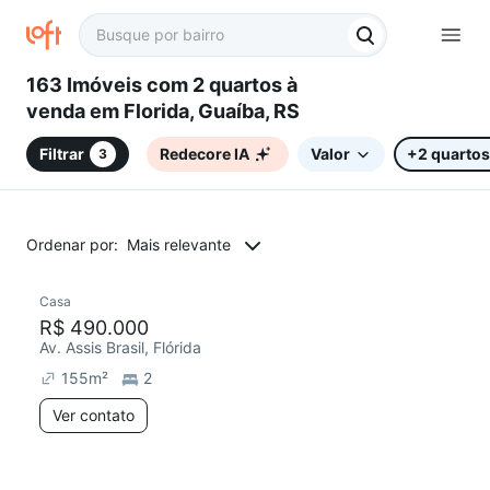
163 Imóveis com 2 quartos à
venda em Florida, Guaíba, RS
Filtrar
Redecore IA
Valor
+2 quartos
3
Ordenar por:
Mais relevante
Casa
R$ 490.000
Av. Assis Brasil, Flórida
155
m²
2
Ver contato