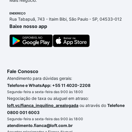
Mais Negócio.
com nossas opções de financiamento imobiliário as
parcelas podem se adequar ao seu orçamento. Se
ENDEREÇO
ainda tem alguma dúvida dos custos envolvidos no
Rua Tabapuã, 743 - Itaim Bibi, São Paulo - SP, 04533-012
processo de compra, veja em nosso portal
quanto
Baixe nosso app
custa comprar um apartamento
e conte com a
gente para comprar o imóvel dos seus sonhos com
segurança e conforto. Loft, com você até as
chaves.
Fale Conosco
Atendimento para dúvidas gerais:
Telefone e WhatsApp: +55 11 4020-2208
Segunda-feira a sexta-feira das 9:00 às 18:00
Negociação de taxa ou aluguel em atraso:
loft.vc/fianca_inquilino_arealogada
ou através do
Telefone
0800 001 6003
Segunda-feira a sexta-feira das 9:00 às 18:00
atendimento.fianca@loft.com.br
Assuntos relacionados a Fiança Aluguel