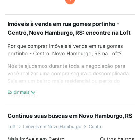
Imóveis à venda em rua gomes portinho -
Centro, Novo Hamburgo, RS: encontre na Loft
Por que comprar Imóveis à venda em rua gomes
portinho - Centro, Novo Hamburgo, RS na Loft?
Nós te ajudamos durante toda a negociação para
você realizar uma compra segura e descomplicada.
Seja em um bairro mais residencial ou perto do
trabalho e do metrô, aqui você vai encontrar a
Exibir mais
oferta ideal de Imóveis à venda em rua gomes
portinho - Centro, Novo Hamburgo, RS para
conquistar seu sonho. Agende uma visita presencial
Continue suas buscas em Novo Hamburgo, RS
ou por videochamada, é grátis, sem compromisso e
você ainda conta com mais de 46 mil corretores e
Loft
Imóveis em Novo Hamburgo
Centro
imobiliárias te ajudando na compra, venda ou troca
Mais imóveis em Centro