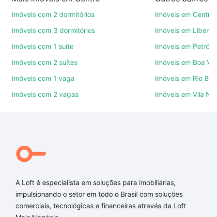
de imóveis.
Imóveis com 2 dormitórios
Imóveis em Centro
Como escolher um imóvel?
Imóveis com 3 dormitórios
Imóveis em Liberd
Use barra de busca no topo para pesquisar por
Imóveis com 1 suíte
Imóveis em Petrópo
ruas, bairros e até condomínios favoritos. Você
Imóveis com 2 suítes
Imóveis em Boa Vis
também pode usar os filtros como quantidade de
quartos, suítes, com ou sem vaga de garagem para
Imóveis com 1 vaga
Imóveis em Rio Bra
combinar perfeitamente com o preço, metragem e
Imóveis com 2 vagas
Imóveis em Vila No
comodidades, como piscina, academia, salão de
festas ou área verde e encontrar Imóveis à venda
em rua gomes portinho - Centro, Novo Hamburgo,
RS ideal para você na Loft.
Qual o preço de Imóveis à venda em rua gomes
portinho - Centro, Novo Hamburgo, RS?
A Loft é especialista em soluções para imobiliárias,
Aqui na Loft temos a oferta ideal para você, com
impulsionando o setor em todo o Brasil com soluções
Imóveis à venda em rua gomes portinho - Centro,
comerciais, tecnológicas e financeiras através da Loft
Novo Hamburgo, RS que custam a partir de R$ 0 e