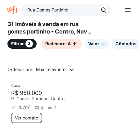
31 Imóveis à venda em rua
gomes portinho - Centro, Novo
Hamburgo, RS
Filtrar
Redecore IA
Valor
Cômodos
3
Ordenar por:
Mais relevante
Casa
Chegou este mês
R$ 950.000
R. Gomes Portinho, Centro
207
m²
3
2
Ver contato