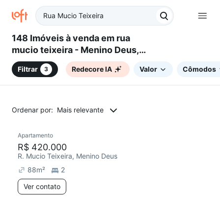
148 Imóveis à venda em rua
mucio teixeira - Menino Deus,
Porto Alegre, RS
Filtrar
Redecore IA
Valor
Cômodos
3
Ordenar por:
Mais relevante
Apartamento
Redecorar
R$ 420.000
R. Mucio Teixeira, Menino Deus
88
m²
2
Ver contato