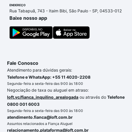
ENDEREÇO
Se ainda tem alguma dúvida dos custos envolvidos
Rua Tabapuã, 743 - Itaim Bibi, São Paulo - SP, 04533-012
no processo de compra, veja em nosso portal
Baixe nosso app
quanto custa comprar um apartamento
e conte com
a gente para comprar o imóvel dos seus sonhos
com segurança e conforto. Loft, com você até as
chaves.
Fale Conosco
Atendimento para dúvidas gerais:
Telefone e WhatsApp: +55 11 4020-2208
Segunda-feira a sexta-feira das 9:00 às 18:00
Negociação de taxa ou aluguel em atraso:
loft.vc/fianca_inquilino_arealogada
ou através do
Telefone
0800 001 6003
Segunda-feira a sexta-feira das 9:00 às 18:00
atendimento.fianca@loft.com.br
Assuntos relacionados a Fiança Aluguel
relacionamento.plataforma@loft.com.br