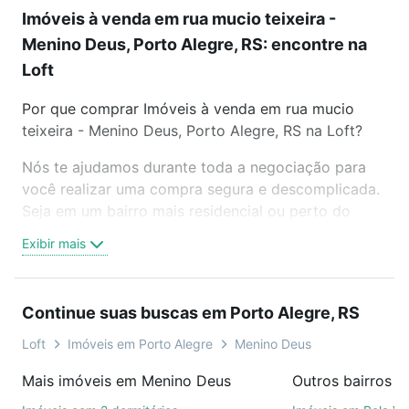
Imóveis à venda em rua mucio teixeira -
Menino Deus, Porto Alegre, RS: encontre na
Loft
Por que comprar Imóveis à venda em rua mucio
teixeira - Menino Deus, Porto Alegre, RS na Loft?
Nós te ajudamos durante toda a negociação para
você realizar uma compra segura e descomplicada.
Seja em um bairro mais residencial ou perto do
trabalho e do metrô, aqui você vai encontrar a
Exibir mais
oferta ideal de Imóveis à venda em rua mucio
teixeira - Menino Deus, Porto Alegre, RS para
conquistar seu sonho. Agende uma visita presencial
Continue suas buscas em Porto Alegre, RS
ou por videochamada, é grátis, sem compromisso e
você ainda conta com mais de 46 mil corretores e
Loft
Imóveis em Porto Alegre
Menino Deus
imobiliárias te ajudando na compra, venda ou troca
Mais imóveis em Menino Deus
de imóveis.