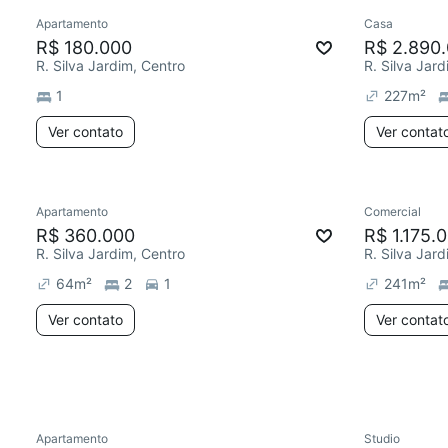
Apartamento
Casa
Chegou este mês
Chegou est
R$ 180.000
R$ 2.890
R. Silva Jardim, Centro
R. Silva Jar
1
227
m²
Ver contato
Ver contat
Apartamento
Comercial
Chegou este mês
Redecor
R$ 360.000
R$ 1.175.
R. Silva Jardim, Centro
R. Silva Jar
64
m²
2
1
241
m²
Ver contato
Ver contat
Apartamento
Studio
Chegou este mês