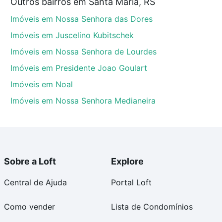
Outros bairros em Santa Maria, RS
tos envolvidos no processo de compra, veja em nosso
Imóveis em Nossa Senhora das Dores
egurança e conforto. Loft, com você até as chaves.
Imóveis em Juscelino Kubitschek
Imóveis em Nossa Senhora de Lourdes
Imóveis em Presidente Joao Goulart
Imóveis em Noal
Imóveis em Nossa Senhora Medianeira
Sobre a Loft
Explore
Central de Ajuda
Portal Loft
Como vender
Lista de Condomínios