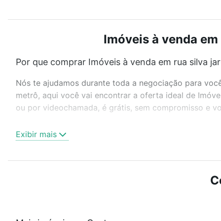
Imóveis à venda em r
Por que comprar Imóveis à venda em rua silva jar
Nós te ajudamos durante toda a negociação para você 
metrô, aqui você vai encontrar a oferta ideal de Imóve
ou por videochamada, é grátis, sem compromisso e voc
Como escolher um imóvel?
Exibir mais
Use barra de busca no topo para pesquisar por ruas, 
ou sem vaga de garagem para combinar perfeitamente 
Imóveis à venda em rua silva jardim - Centro, Santa Ma
C
Qual o preço de Imóveis à venda em rua silva jar
Aqui na Loft temos a oferta ideal para você, com Imóv