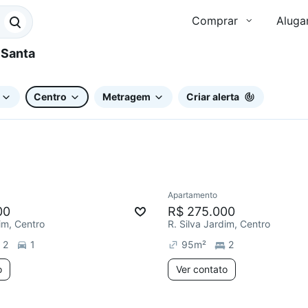
Comprar
Aluga
Centro
Metragem
Criar alerta
Apartamento
e mês
Redecorar
00
R$ 275.000
dim, Centro
R. Silva Jardim, Centro
2
1
95
m²
2
o
Ver contato