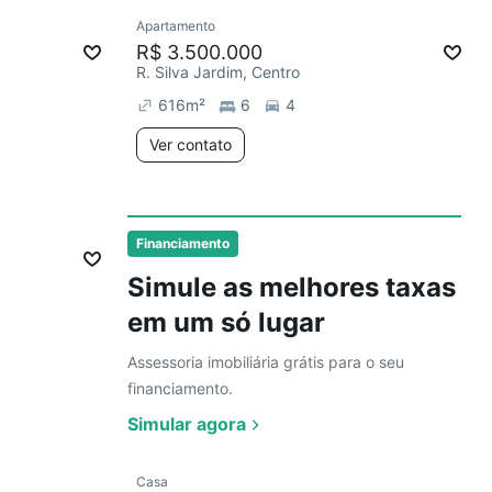
Ver
Apartamento
mês
R$ 3.500.000
R. Silva Jardim, Centro
616
m²
6
4
Ver contato
Ver
Financiamento
Simule as melhores taxas
em um só lugar
Assessoria imobiliária grátis para o seu
financiamento.
Simular agora
Ver
Casa