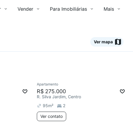
r
Vender
Para Imobiliárias
Mais
Ver mapa
Ver
Apartamento
Redecorar
Chegou este mês
R$ 275.000
R. Silva Jardim, Centro
95
m²
2
Ver contato