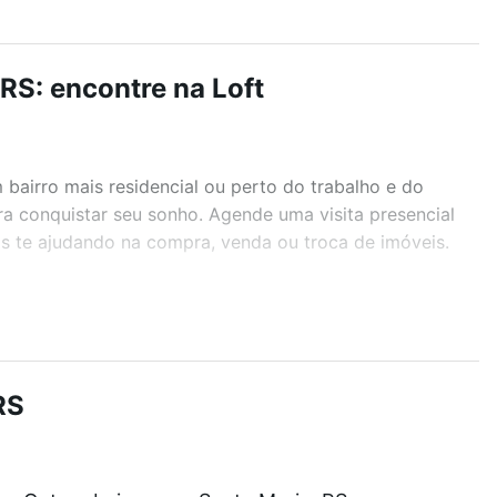
 RS: encontre na Loft
airro mais residencial ou perto do trabalho e do
ara conquistar seu sonho. Agende uma visita presencial
as te ajudando na compra, venda ou troca de imóveis.
r os filtros como quantidade de quartos, suítes, com
demia, salão de festas ou área verde e encontrar
RS
 que custam a partir de R$ 0 e com nossas opções de