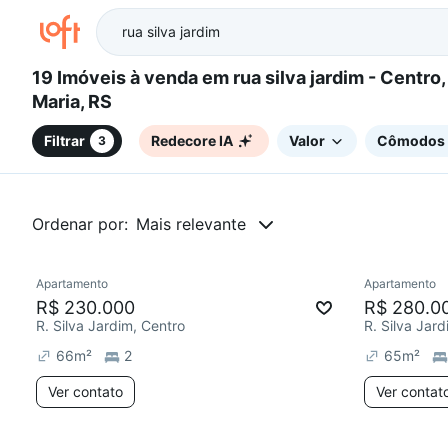
19 Imóveis à venda em rua silva jardim - Centro, Santa
Maria, RS
Filtrar
Redecore IA
Valor
Cômodos
3
Ordenar por:
Mais relevante
Apartamento
Apartamento
Chegou este mês
Chegou est
R$ 230.000
R$ 280.0
R. Silva Jardim, Centro
R. Silva Jar
66
m²
2
65
m²
Ver contato
Ver contat