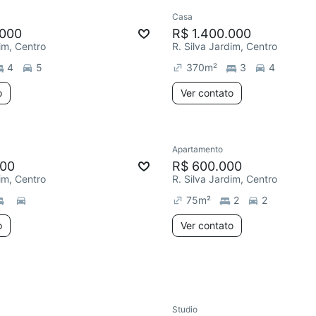
Casa
e mês
Redecorar
Chegou este 
.000
R$ 1.400.000
dim, Centro
R. Silva Jardim, Centro
4
5
370
m²
3
4
o
Ver contato
Apartamento
ar
Chegou este mês
Chegou este mês
000
R$ 600.000
dim, Centro
R. Silva Jardim, Centro
75
m²
2
2
o
Ver contato
Studio