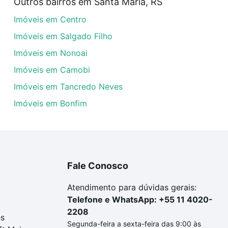
Outros bairros em Santa Maria, RS
uar ao seu orçamento. Se ainda tem alguma dúvida dos cus
Imóveis em Centro
 com a gente para comprar o imóvel dos seus sonhos com s
Imóveis em Salgado Filho
Imóveis em Nonoai
Imóveis em Camobi
Imóveis em Tancredo Neves
Imóveis em Bonfim
Fale Conosco
Atendimento para dúvidas gerais:
Telefone e WhatsApp: +55 11 4020-
2208
es
Segunda-feira a sexta-feira das 9:00 às