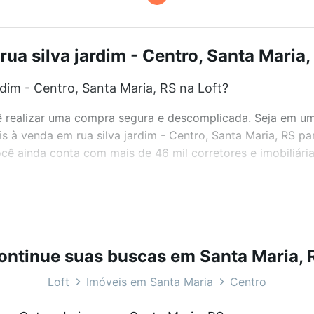
ua silva jardim - Centro, Santa Maria,
dim - Centro, Santa Maria, RS na Loft?
realizar uma compra segura e descomplicada. Seja em um b
is à venda em rua silva jardim - Centro, Santa Maria, RS p
ê ainda conta com mais de 46 mil corretores e imobiliári
bairros e até condomínios favoritos. Você também pode usa
com o preço, metragem e comodidades, como piscina, aca
ria, RS ideal para você na Loft.
ontinue suas buscas em Santa Maria, 
dim - Centro, Santa Maria, RS?
Loft
Imóveis em Santa Maria
Centro
eis à venda em rua silva jardim - Centro, Santa Maria, RS