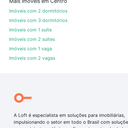
Mais imóveis em Centro
financiamento imobiliário as parcelas podem se adeq
Imóveis com 2 dormitórios
portal
quanto custa comprar um apartamento
e conte
Imóveis com 3 dormitórios
Imóveis com 1 suíte
Imóveis com 2 suítes
Imóveis com 1 vaga
Imóveis com 2 vagas
A Loft é especialista em soluções para imobiliárias,
impulsionando o setor em todo o Brasil com soluçõ