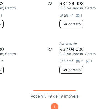
32
R$ 229.693
dim, Centro
R. Silva Jardim, Centro
1
28
m²
1
o
Ver contato
Apartamento
00
R$ 404.000
dim, Centro
R. Silva Jardim, Centro
2
54
m²
2
1
o
Ver contato
Você viu 19 de 19 imóveis
1