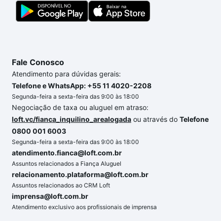
dúvida dos custos envolvidos no processo de
compra, veja em nosso portal
quanto custa comprar
um apartamento
e conte com a gente para comprar
o imóvel dos seus sonhos com segurança e
conforto. Loft, com você até as chaves.
Fale Conosco
Atendimento para dúvidas gerais:
Telefone e WhatsApp: +55 11 4020-2208
Segunda-feira a sexta-feira das 9:00 às 18:00
Negociação de taxa ou aluguel em atraso:
loft.vc/fianca_inquilino_arealogada
ou através do
Telefone
0800 001 6003
Segunda-feira a sexta-feira das 9:00 às 18:00
atendimento.fianca@loft.com.br
Assuntos relacionados a Fiança Aluguel
relacionamento.plataforma@loft.com.br
Assuntos relacionados ao CRM Loft
imprensa@loft.com.br
Atendimento exclusivo aos profissionais de imprensa