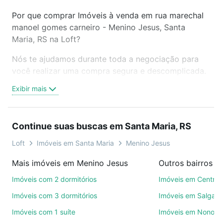
Por que comprar Imóveis à venda em rua marechal
manoel gomes carneiro - Menino Jesus, Santa
Maria, RS na Loft?
Nós te ajudamos durante toda a negociação para
você realizar uma compra segura e descomplicada.
Seja em um bairro mais residencial ou perto do
Exibir mais
trabalho e do metrô, aqui você vai encontrar a
oferta ideal de Imóveis à venda em rua marechal
manoel gomes carneiro - Menino Jesus, Santa
Continue suas buscas em Santa Maria, RS
Maria, RS para conquistar seu sonho. Agende uma
visita presencial ou por videochamada, é grátis, sem
Loft
Imóveis em Santa Maria
Menino Jesus
compromisso e você ainda conta com mais de 46
Mais imóveis em Menino Jesus
Outros bairros e
mil corretores e imobiliárias te ajudando na compra,
venda ou troca de imóveis.
Imóveis com 2 dormitórios
Imóveis em Centro
Imóveis com 3 dormitórios
Imóveis em Salgado
Como escolher um imóvel?
Imóveis com 1 suíte
Imóveis em Nonoai
Use barra de busca no topo para pesquisar por