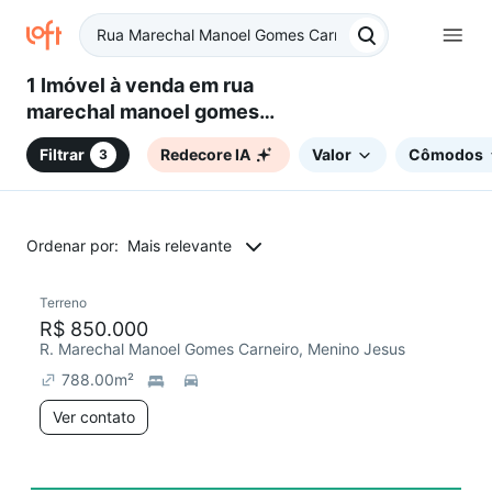
1 Imóvel à venda em rua
marechal manoel gomes
carneiro - Menino Jesus, Santa
Filtrar
Redecore IA
Valor
Cômodos
3
Maria, RS
Ordenar por:
Mais relevante
Terreno
Chegou este mês
R$ 850.000
R. Marechal Manoel Gomes Carneiro, Menino Jesus
788.00
m²
Ver contato