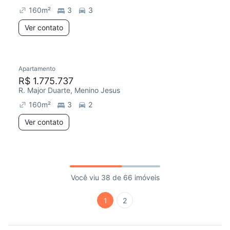
160
m²
3
3
Ver contato
Apartamento
R$ 1.775.737
R. Major Duarte, Menino Jesus
160
m²
3
2
Ver contato
Você viu 38 de 66 imóveis
1
2