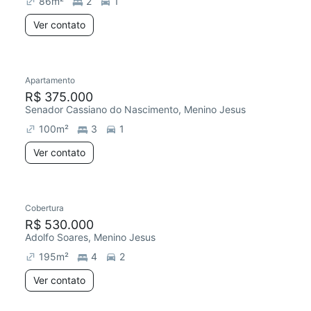
86
m²
2
1
Ver contato
Apartamento
Chegou este mês
R$ 375.000
Senador Cassiano do Nascimento, Menino Jesus
100
m²
3
1
Ver contato
Cobertura
Redecorar
Chegou este mês
R$ 530.000
Adolfo Soares, Menino Jesus
195
m²
4
2
Ver contato