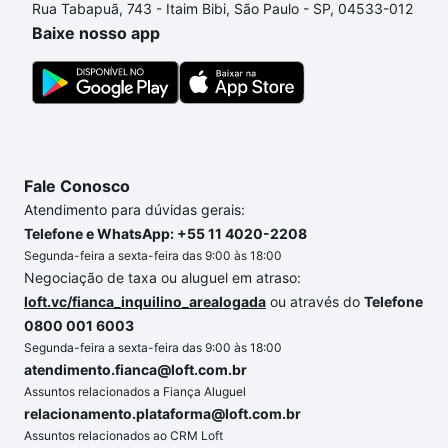
Rua Tabapuã, 743 - Itaim Bibi, São Paulo - SP, 04533-012
processo de compra, veja em nosso portal
quanto
Baixe nosso app
custa comprar um apartamento
e conte com a
gente para comprar o imóvel dos seus sonhos com
segurança e conforto. Loft, com você até as
chaves.
Fale Conosco
Atendimento para dúvidas gerais:
Telefone e WhatsApp: +55 11 4020-2208
Segunda-feira a sexta-feira das 9:00 às 18:00
Negociação de taxa ou aluguel em atraso:
loft.vc/fianca_inquilino_arealogada
ou através do
Telefone
0800 001 6003
Segunda-feira a sexta-feira das 9:00 às 18:00
atendimento.fianca@loft.com.br
Assuntos relacionados a Fiança Aluguel
relacionamento.plataforma@loft.com.br
Assuntos relacionados ao CRM Loft