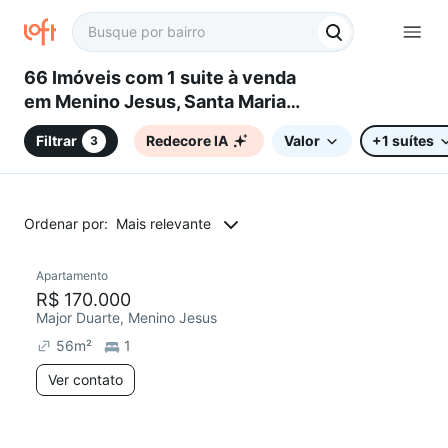
66 Imóveis com 1 suite à venda
em Menino Jesus, Santa Maria,
RS
Filtrar
Redecore IA
Valor
+1 suítes
3
Ordenar por:
Mais relevante
Apartamento
Chegou este mês
R$ 170.000
Major Duarte, Menino Jesus
56
m²
1
Ver contato