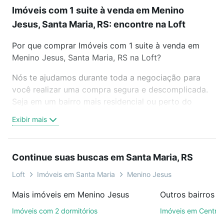
Imóveis com 1 suite à venda em Menino
Jesus, Santa Maria, RS: encontre na Loft
Por que comprar Imóveis com 1 suite à venda em
Menino Jesus, Santa Maria, RS na Loft?
Nós te ajudamos durante toda a negociação para
você realizar uma compra segura e descomplicada.
Seja em um bairro mais residencial ou perto do
trabalho e do metrô, aqui você vai encontrar a
Exibir mais
oferta ideal de Imóveis com 1 suite à venda em
Menino Jesus, Santa Maria, RS para conquistar seu
sonho. Agende uma visita presencial ou por
Continue suas buscas em Santa Maria, RS
videochamada, é grátis, sem compromisso e você
ainda conta com mais de 46 mil corretores e
Loft
Imóveis em Santa Maria
Menino Jesus
imobiliárias te ajudando na compra, venda ou troca
Mais imóveis em Menino Jesus
Outros bairros e
de imóveis.
Imóveis com 2 dormitórios
Imóveis em Centro
Como escolher um imóvel?