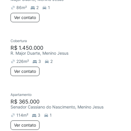
86
m²
2
1
Ver contato
Cobertura
Chegou este mês
R$ 1.450.000
R. Major Duarte, Menino Jesus
226
m²
3
2
Ver contato
Apartamento
Redecorar
Chegou este mês
R$ 365.000
Senador Cassiano do Nascimento, Menino Jesus
114
m²
3
1
Ver contato