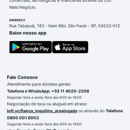
comerciais, tecnológicas e financeiras através da Loft
envolvidos no processo de compra, veja em nosso
Mais Negócio.
portal
quanto custa comprar um apartamento
e
conte com a gente para comprar o imóvel dos seus
ENDEREÇO
sonhos com segurança e conforto. Loft, com você
Rua Tabapuã, 743 - Itaim Bibi, São Paulo - SP, 04533-012
até as chaves.
Baixe nosso app
Fale Conosco
Atendimento para dúvidas gerais:
Telefone e WhatsApp: +55 11 4020-2208
Segunda-feira a sexta-feira das 9:00 às 18:00
Negociação de taxa ou aluguel em atraso:
loft.vc/fianca_inquilino_arealogada
ou através do
Telefone
0800 001 6003
Segunda-feira a sexta-feira das 9:00 às 18:00