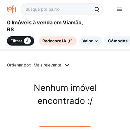
0 Imóveis à venda em Viamão,
RS
Filtrar
Redecore IA
Valor
Cômodos
3
Ordenar por:
Mais relevante
Nenhum imóvel
encontrado :/