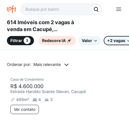
614 Imóveis com 2 vagas à
venda em Cacupé,
Florianópolis, SC
Filtrar
Redecore IA
Valor
+2 vagas
3
Ordenar por:
Mais relevante
Casa de Condomínio
Chegou este mês
R$ 4.600.000
Estrada Haroldo Soares Glavan, Cacupé
499
m²
4
3
Ver contato