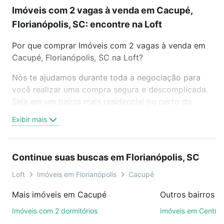
Imóveis com 2 vagas à venda em Cacupé,
Florianópolis, SC: encontre na Loft
Por que comprar Imóveis com 2 vagas à venda em
Cacupé, Florianópolis, SC na Loft?
Nós te ajudamos durante toda a negociação para
você realizar uma compra segura e descomplicada.
Seja em um bairro mais residencial ou perto do
trabalho e do metrô, aqui você vai encontrar a
Exibir mais
oferta ideal de Imóveis com 2 vagas à venda em
Cacupé, Florianópolis, SC para conquistar seu
sonho. Agende uma visita presencial ou por
Continue suas buscas em Florianópolis, SC
videochamada, é grátis, sem compromisso e você
ainda conta com mais de 46 mil corretores e
Loft
Imóveis em Florianópolis
Cacupé
imobiliárias te ajudando na compra, venda ou troca
Mais imóveis em Cacupé
de imóveis.
Imóveis com 2 dormitórios
Imóveis em Centro
Como escolher um imóvel?