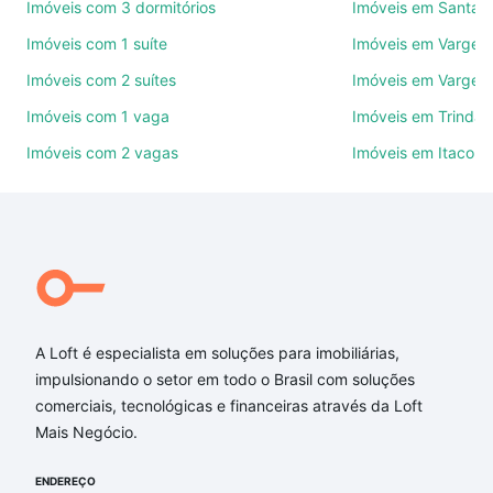
Imóveis com 3 dormitórios
Imóveis em Santa 
Use barra de busca no topo para pesquisar por
Imóveis com 1 suíte
Imóveis em Varge
ruas, bairros e até condomínios favoritos. Você
Imóveis com 2 suítes
Imóveis em Vargem
também pode usar os filtros como quantidade de
quartos, suítes, com ou sem vaga de garagem para
Imóveis com 1 vaga
Imóveis em Trinda
combinar perfeitamente com o preço, metragem e
Imóveis com 2 vagas
Imóveis em Itacoru
comodidades, como piscina, academia, salão de
festas ou área verde e encontrar Imóveis com 2
vagas à venda em Cacupé, Florianópolis, SC ideal
para você na Loft.
Qual o preço de Imóveis com 2 vagas à venda em
Cacupé, Florianópolis, SC?
A Loft é especialista em soluções para imobiliárias,
Aqui na Loft temos a oferta ideal para você, com
impulsionando o setor em todo o Brasil com soluções
Imóveis com 2 vagas à venda em Cacupé,
comerciais, tecnológicas e financeiras através da Loft
Florianópolis, SC que custam a partir de R$ 0 e com
Mais Negócio.
nossas opções de financiamento imobiliário as
parcelas podem se adequar ao seu orçamento. Se
ENDEREÇO
ainda tem alguma dúvida dos custos envolvidos no