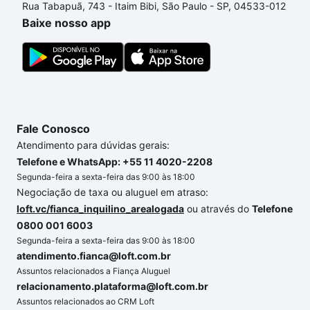
Rua Tabapuã, 743 - Itaim Bibi, São Paulo - SP, 04533-012
processo de compra, veja em nosso portal
quanto
Baixe nosso app
custa comprar um apartamento
e conte com a
gente para comprar o imóvel dos seus sonhos com
segurança e conforto. Loft, com você até as
chaves.
Fale Conosco
Atendimento para dúvidas gerais:
Telefone e WhatsApp: +55 11 4020-2208
Segunda-feira a sexta-feira das 9:00 às 18:00
Negociação de taxa ou aluguel em atraso:
loft.vc/fianca_inquilino_arealogada
ou através do
Telefone
0800 001 6003
Segunda-feira a sexta-feira das 9:00 às 18:00
atendimento.fianca@loft.com.br
Assuntos relacionados a Fiança Aluguel
relacionamento.plataforma@loft.com.br
Assuntos relacionados ao CRM Loft