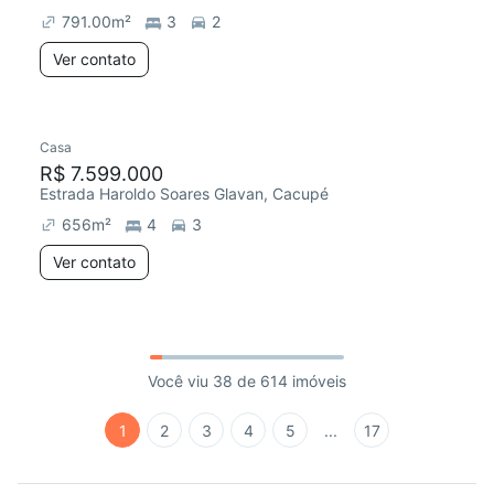
791.00
m²
3
2
Ver contato
Casa
R$ 7.599.000
Estrada Haroldo Soares Glavan, Cacupé
656
m²
4
3
Ver contato
Você viu 38 de 614 imóveis
1
2
3
4
5
...
17