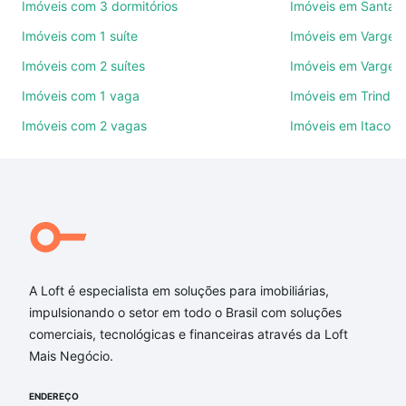
Use barra de busca no topo para pesquisar por
Imóveis com 3 dormitórios
Imóveis em Santa 
ruas, bairros e até condomínios favoritos. Você
Imóveis com 1 suíte
Imóveis em Varge
também pode usar os filtros como quantidade de
Imóveis com 2 suítes
Imóveis em Vargem
quartos, suítes, com ou sem vaga de garagem para
combinar perfeitamente com o preço, metragem e
Imóveis com 1 vaga
Imóveis em Trinda
comodidades, como piscina, academia, salão de
Imóveis com 2 vagas
Imóveis em Itacoru
festas ou área verde e encontrar Imóveis à venda
em Canasvieiras, Florianópolis, SC ideal para você
na Loft.
Qual o preço de Imóveis à venda em Canasvieiras,
Florianópolis, SC?
Aqui na Loft temos a oferta ideal para você, com
A Loft é especialista em soluções para imobiliárias,
Imóveis à venda em Canasvieiras, Florianópolis, SC
impulsionando o setor em todo o Brasil com soluções
que custam a partir de R$ 0 e com nossas opções
comerciais, tecnológicas e financeiras através da Loft
de financiamento imobiliário as parcelas podem se
Mais Negócio.
adequar ao seu orçamento. Se ainda tem alguma
dúvida dos custos envolvidos no processo de
ENDEREÇO
compra, veja em nosso portal
quanto custa comprar