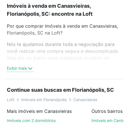
Imóveis à venda em Canasvieiras,
Florianópolis, SC: encontre na Loft
Por que comprar Imóveis à venda em Canasvieiras,
Florianópolis, SC na Loft?
Nós te ajudamos durante toda a negociação para
você realizar uma compra segura e descomplicada.
Seja em um bairro mais residencial ou perto do
trabalho e do metrô, aqui você vai encontrar a
Exibir mais
oferta ideal de Imóveis à venda em Canasvieiras,
Florianópolis, SC para conquistar seu sonho.
Agende uma visita presencial ou por videochamada,
Continue suas buscas em Florianópolis, SC
é grátis, sem compromisso e você ainda conta com
mais de 46 mil corretores e imobiliárias te ajudando
Loft
Imóveis em Florianópolis
Canasvieiras
na compra, venda ou troca de imóveis.
Mais imóveis em Canasvieiras
Como escolher um imóvel?
Imóveis com 2 dormitórios
Imóveis em Centro