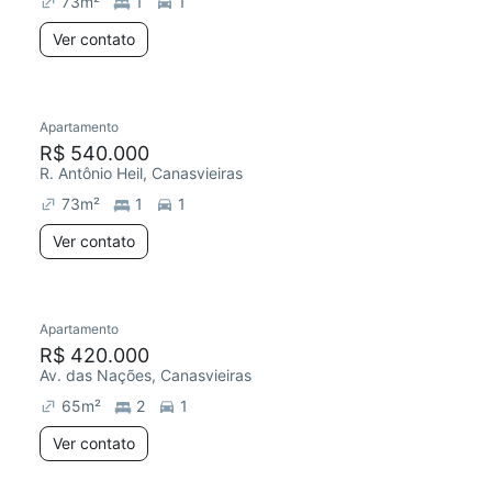
73
m²
1
1
Ver contato
Apartamento
Redecorar
Chegou este mês
R$ 540.000
R. Antônio Heil, Canasvieiras
73
m²
1
1
Ver contato
Apartamento
Redecorar
Chegou este mês
R$ 420.000
Av. das Nações, Canasvieiras
65
m²
2
1
Ver contato