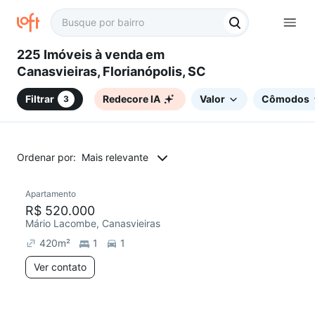
225 Imóveis à venda em
Canasvieiras, Florianópolis, SC
Filtrar
Redecore IA
Valor
Cômodos
3
Ordenar por:
Mais relevante
Apartamento
R$ 520.000
Mário Lacombe, Canasvieiras
420
m²
1
1
Ver contato