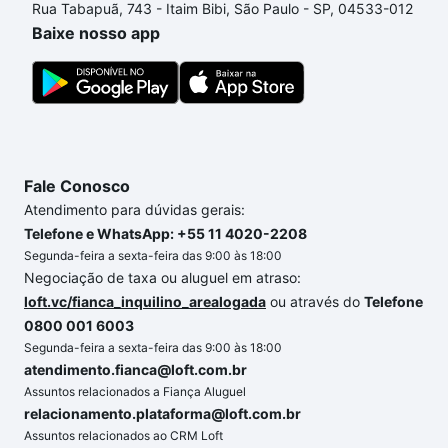
Rua Tabapuã, 743 - Itaim Bibi, São Paulo - SP, 04533-012
um apartamento
e conte com a gente para comprar
Baixe nosso app
o imóvel dos seus sonhos com segurança e
conforto. Loft, com você até as chaves.
Fale Conosco
Atendimento para dúvidas gerais:
Telefone e WhatsApp: +55 11 4020-2208
Segunda-feira a sexta-feira das 9:00 às 18:00
Negociação de taxa ou aluguel em atraso:
loft.vc/fianca_inquilino_arealogada
ou através do
Telefone
0800 001 6003
Segunda-feira a sexta-feira das 9:00 às 18:00
atendimento.fianca@loft.com.br
Assuntos relacionados a Fiança Aluguel
relacionamento.plataforma@loft.com.br
Assuntos relacionados ao CRM Loft