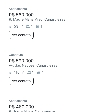
Apartamento
Chegou este mês
R$ 560.000
R. Madre Maria Vilac, Canasvieiras
53
m²
1
1
Ver contato
Cobertura
Redecorar
R$ 590.000
Av. das Nações, Canasvieiras
110
m²
1
1
Ver contato
Apartamento
Chegou este mês
R$ 480.000
R. Jorge Mussi, Canasvieiras