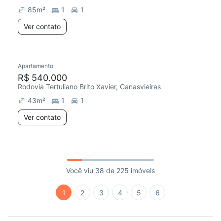
85
m²
1
1
Ver contato
Apartamento
R$ 540.000
Rodovia Tertuliano Brito Xavier, Canasvieiras
43
m²
1
1
Ver contato
Você viu 38 de 225 imóveis
1
2
3
4
5
6