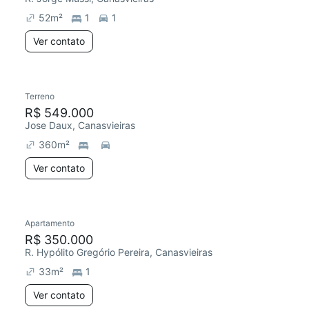
52
m²
1
1
Ver contato
Terreno
R$ 549.000
Jose Daux, Canasvieiras
360
m²
Ver contato
Apartamento
Chegou há 7 dias
R$ 350.000
R. Hypólito Gregório Pereira, Canasvieiras
33
m²
1
Ver contato