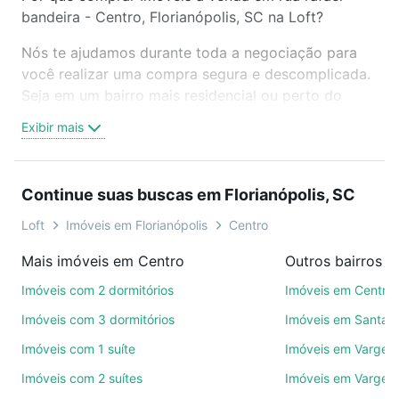
bandeira - Centro, Florianópolis, SC na Loft?
Nós te ajudamos durante toda a negociação para
você realizar uma compra segura e descomplicada.
Seja em um bairro mais residencial ou perto do
trabalho e do metrô, aqui você vai encontrar a
Exibir mais
oferta ideal de Imóveis à venda em rua rafael
bandeira - Centro, Florianópolis, SC para conquistar
seu sonho. Agende uma visita presencial ou por
Continue suas buscas em Florianópolis, SC
videochamada, é grátis, sem compromisso e você
ainda conta com mais de 46 mil corretores e
Loft
Imóveis em Florianópolis
Centro
imobiliárias te ajudando na compra, venda ou troca
Mais imóveis em Centro
de imóveis.
Imóveis com 2 dormitórios
Imóveis em Centro
Como escolher um imóvel?
Imóveis com 3 dormitórios
Imóveis em Santa 
Use barra de busca no topo para pesquisar por
Imóveis com 1 suíte
Imóveis em Varge
ruas, bairros e até condomínios favoritos. Você
Imóveis com 2 suítes
Imóveis em Vargem
também pode usar os filtros como quantidade de