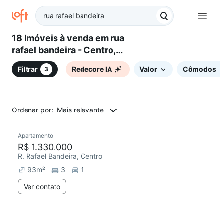
18 Imóveis à venda em rua
rafael bandeira - Centro,
Florianópolis, SC
Filtrar
Redecore IA
Valor
Cômodos
3
Ordenar por:
Mais relevante
Apartamento
Redecorar
Chegou este mês
R$ 1.330.000
R. Rafael Bandeira, Centro
93
m²
3
1
Ver contato