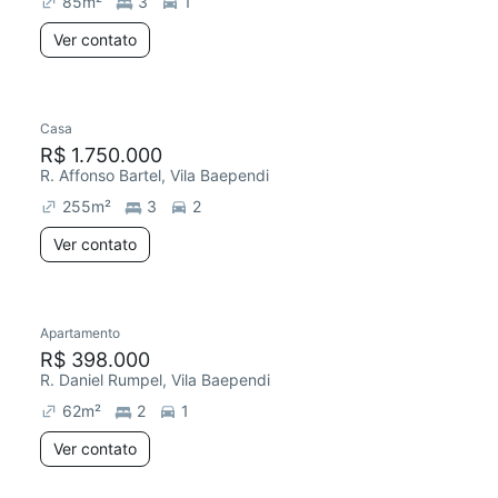
85
m²
3
1
Ver contato
Casa
R$ 1.750.000
R. Affonso Bartel, Vila Baependi
255
m²
3
2
Ver contato
Apartamento
R$ 398.000
R. Daniel Rumpel, Vila Baependi
62
m²
2
1
Ver contato