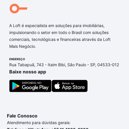
Qual o preço de Imóveis à venda em Vila Baependi,
Jaraguá do Sul, SC?
Aqui na Loft temos a oferta ideal para você, com
A Loft é especialista em soluções para imobiliárias,
Imóveis à venda em Vila Baependi, Jaraguá do Sul,
impulsionando o setor em todo o Brasil com soluções
SC que custam a partir de R$ 0 e com nossas
comerciais, tecnológicas e financeiras através da Loft
opções de financiamento imobiliário as parcelas
Mais Negócio.
podem se adequar ao seu orçamento. Se ainda tem
alguma dúvida dos custos envolvidos no processo
ENDEREÇO
de compra, veja em nosso portal
quanto custa
Rua Tabapuã, 743 - Itaim Bibi, São Paulo - SP, 04533-012
comprar um apartamento
e conte com a gente para
Baixe nosso app
comprar o imóvel dos seus sonhos com segurança e
conforto. Loft, com você até as chaves.
Fale Conosco
Atendimento para dúvidas gerais: