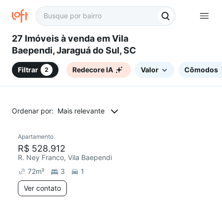
27 Imóveis à venda em Vila
Baependi, Jaraguá do Sul, SC
Filtrar
Redecore IA
Valor
Cômodos
2
Ordenar por:
Mais relevante
Apartamento
R$ 528.912
R. Ney Franco, Vila Baependi
72
m²
3
1
Ver contato