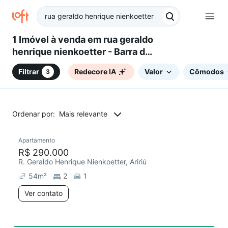
1 Imóvel à venda em rua geraldo
henrique nienkoetter - Barra do
Aririú, Palhoça, SC
Filtrar
Redecore IA
Valor
Cômodos
3
Ordenar por:
Mais relevante
Apartamento
Redecorar
R$ 290.000
R. Geraldo Henrique Nienkoetter, Aririú
54
m²
2
1
Ver contato