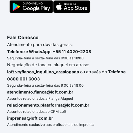
compra, veja em nosso portal
quanto custa comprar
um apartamento
e conte com a gente para comprar
o imóvel dos seus sonhos com segurança e
conforto. Loft, com você até as chaves.
Fale Conosco
Atendimento para dúvidas gerais:
Telefone e WhatsApp: +55 11 4020-2208
Segunda-feira a sexta-feira das 9:00 às 18:00
Negociação de taxa ou aluguel em atraso:
loft.vc/fianca_inquilino_arealogada
ou através do
Telefone
0800 001 6003
Segunda-feira a sexta-feira das 9:00 às 18:00
atendimento.fianca@loft.com.br
Assuntos relacionados a Fiança Aluguel
relacionamento.plataforma@loft.com.br
Assuntos relacionados ao CRM Loft
imprensa@loft.com.br
Atendimento exclusivo aos profissionais de imprensa