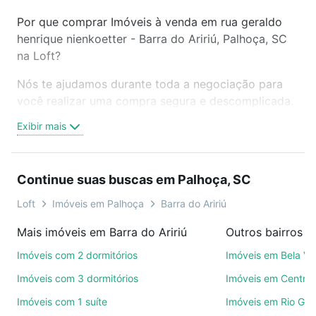
Por que comprar Imóveis à venda em rua geraldo
henrique nienkoetter - Barra do Aririú, Palhoça, SC
na Loft?
Nós te ajudamos durante toda a negociação para
você realizar uma compra segura e descomplicada.
Seja em um bairro mais residencial ou perto do
Exibir mais
trabalho e do metrô, aqui você vai encontrar a
oferta ideal de Imóveis à venda em rua geraldo
henrique nienkoetter - Barra do Aririú, Palhoça, SC
Continue suas buscas em Palhoça, SC
para conquistar seu sonho. Agende uma visita
presencial ou por videochamada, é grátis, sem
Loft
Imóveis em Palhoça
Barra do Aririú
compromisso e você ainda conta com mais de 46
Mais imóveis em Barra do Aririú
Outros bairros 
mil corretores e imobiliárias te ajudando na compra,
venda ou troca de imóveis.
Imóveis com 2 dormitórios
Imóveis em Bela Vi
Imóveis com 3 dormitórios
Imóveis em Centro
Como escolher um imóvel?
Imóveis com 1 suíte
Imóveis em Rio Gr
Use barra de busca no topo para pesquisar por