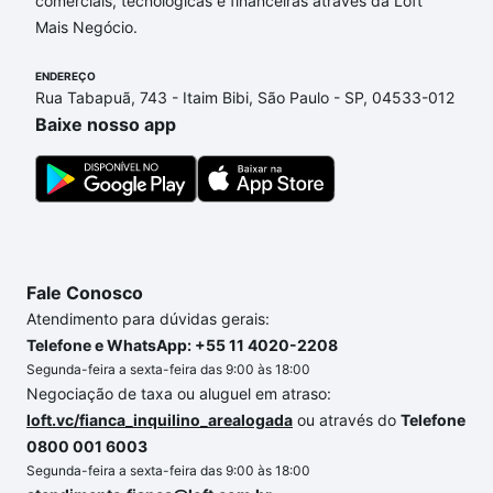
comerciais, tecnológicas e financeiras através da Loft
dúvida dos custos envolvidos no processo de
Mais Negócio.
compra, veja em nosso portal
quanto custa comprar
um apartamento
e conte com a gente para comprar
ENDEREÇO
o imóvel dos seus sonhos com segurança e
Rua Tabapuã, 743 - Itaim Bibi, São Paulo - SP, 04533-012
conforto. Loft, com você até as chaves.
Baixe nosso app
Fale Conosco
Atendimento para dúvidas gerais:
Telefone e WhatsApp: +55 11 4020-2208
Segunda-feira a sexta-feira das 9:00 às 18:00
Negociação de taxa ou aluguel em atraso:
loft.vc/fianca_inquilino_arealogada
ou através do
Telefone
0800 001 6003
Segunda-feira a sexta-feira das 9:00 às 18:00