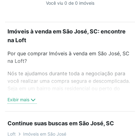
Você viu 0 de 0 imóveis
Imóveis à venda em São José, SC: encontre
na Loft
Por que comprar Imóveis à venda em São José, SC
na Loft?
Nós te ajudamos durante toda a negociação para
você realizar uma compra segura e descomplicada.
Seja em um bairro mais residencial ou perto do
trabalho e do metrô, aqui você vai encontrar a
Exibir mais
oferta ideal de Imóveis à venda em São José, SC
para conquistar seu sonho. Agende uma visita
presencial ou por videochamada, é grátis, sem
Continue suas buscas em São José, SC
compromisso e você ainda conta com mais de 46
mil corretores e imobiliárias te ajudando na compra,
Loft
Imóveis em São José