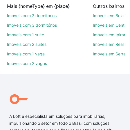
venda ou troca de imóveis.
Mais {homeType} em {place}
Outros bairros 
Como escolher um imóvel?
Imóveis com 2 dormitórios
Imóveis em Bela Vi
Use barra de busca no topo para pesquisar por
Imóveis com 3 dormitórios
Imóveis em Centro
ruas, bairros e até condomínios favoritos. Você
Imóveis com 1 suíte
Imóveis em Ipirang
também pode usar os filtros como quantidade de
Imóveis com 2 suítes
Imóveis em Real P
quartos, suítes, com ou sem vaga de garagem para
combinar perfeitamente com o preço, metragem e
Imóveis com 1 vaga
Imóveis em Serrari
comodidades, como piscina, academia, salão de
Imóveis com 2 vagas
festas ou área verde e encontrar Imóveis à venda
em São José, SC ideal para você na Loft.
Qual o preço de Imóveis à venda em São José, SC?
Aqui na Loft temos a oferta ideal para você, com
Imóveis à venda em São José, SC que custam a
partir de R$ 0 e com nossas opções de
A Loft é especialista em soluções para imobiliárias,
financiamento imobiliário as parcelas podem se
impulsionando o setor em todo o Brasil com soluções
adequar ao seu orçamento. Se ainda tem alguma