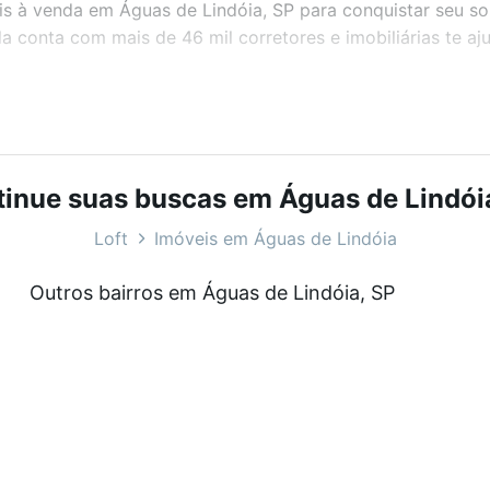
eis à venda em Águas de Lindóia, SP para conquistar seu s
 conta com mais de 46 mil corretores e imobiliárias te a
bairros e até condomínios favoritos. Você também pode usa
com o preço, metragem e comodidades, como piscina, aca
cê na Loft.
inue suas buscas em Águas de Lindói
ndóia, SP?
Loft
Imóveis em Águas de Lindóia
veis à venda em Águas de Lindóia, SP que custam a partir
Outros bairros em Águas de Lindóia, SP
amento. Se ainda tem alguma dúvida dos custos envolvidos
ara comprar o imóvel dos seus sonhos com segurança e co