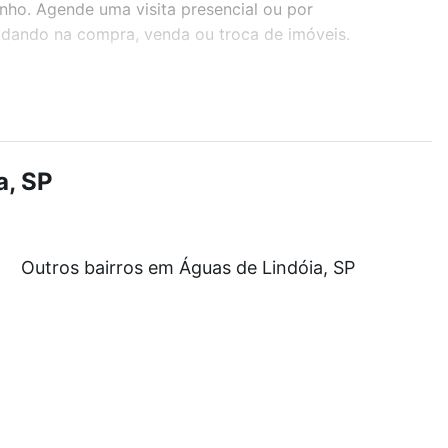
onho. Agende uma visita presencial ou por
judando na compra, venda ou troca de imóveis.
r os filtros como quantidade de quartos, suítes, com
demia, salão de festas ou área verde e encontrar
a, SP
 de R$ 0 e com nossas opções de financiamento
Outros bairros em Águas de Lindóia, SP
 no processo de compra, veja em nosso portal
quanto
nforto. Loft, com você até as chaves.