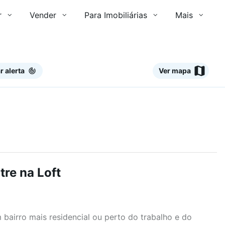
r
Vender
Para Imobiliárias
Mais
r alerta
Ver mapa
re na Loft
airro mais residencial ou perto do trabalho e do