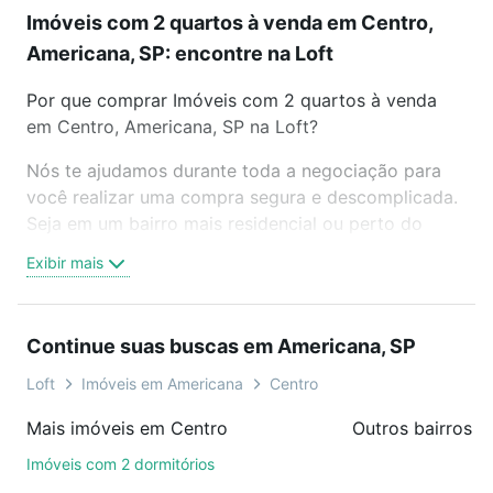
Imóveis com 2 quartos à venda em Centro,
Americana, SP: encontre na Loft
Por que comprar Imóveis com 2 quartos à venda
em Centro, Americana, SP na Loft?
Nós te ajudamos durante toda a negociação para
você realizar uma compra segura e descomplicada.
Seja em um bairro mais residencial ou perto do
trabalho e do metrô, aqui você vai encontrar a
Exibir mais
oferta ideal de Imóveis com 2 quartos à venda em
Centro, Americana, SP para conquistar seu sonho.
Agende uma visita presencial ou por videochamada,
Continue suas buscas em Americana, SP
é grátis, sem compromisso e você ainda conta com
mais de 46 mil corretores e imobiliárias te ajudando
Loft
Imóveis em Americana
Centro
na compra, venda ou troca de imóveis.
Mais imóveis em Centro
Outros bairros 
Como escolher um imóvel?
Imóveis com 2 dormitórios