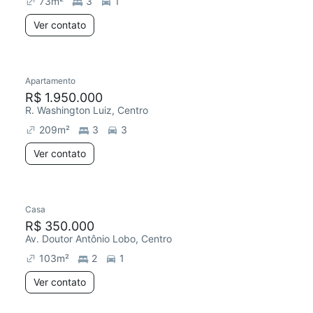
73
m²
3
1
Ver contato
Apartamento
Redecorar
Chegou este mês
R$ 1.950.000
R. Washington Luiz, Centro
209
m²
3
3
Ver contato
Casa
Redecorar
Chegou este mês
R$ 350.000
Av. Doutor Antônio Lobo, Centro
103
m²
2
1
Ver contato