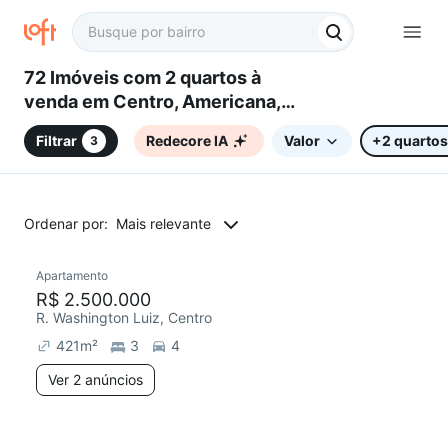
72 Imóveis com 2 quartos à
venda em Centro, Americana,
SP
Filtrar
Redecore IA
Valor
+2 quartos
3
Ordenar por:
Mais relevante
2 anúncios
Apartamento
Redecorar
Chegou há 2 dias
R$ 2.500.000
R. Washington Luiz, Centro
421
m²
3
4
Ver 2 anúncios