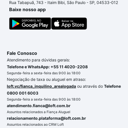
Rua Tabapuã, 743 - Itaim Bibi, São Paulo - SP, 04533-012
custa comprar um apartamento
e conte com a
Baixe nosso app
gente para comprar o imóvel dos seus sonhos com
segurança e conforto. Loft, com você até as
chaves.
Fale Conosco
Atendimento para dúvidas gerais:
Telefone e WhatsApp: +55 11 4020-2208
Segunda-feira a sexta-feira das 9:00 às 18:00
Negociação de taxa ou aluguel em atraso:
loft.vc/fianca_inquilino_arealogada
ou através do
Telefone
0800 001 6003
Segunda-feira a sexta-feira das 9:00 às 18:00
atendimento.fianca@loft.com.br
Assuntos relacionados a Fiança Aluguel
relacionamento.plataforma@loft.com.br
Assuntos relacionados ao CRM Loft