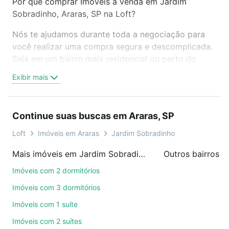
Por que comprar Imóveis à venda em Jardim
Sobradinho, Araras, SP na Loft?
Nós te ajudamos durante toda a negociação para
você realizar uma compra segura e descomplicada.
Seja em um bairro mais residencial ou perto do
trabalho e do metrô, aqui você vai encontrar a
Exibir mais
oferta ideal de Imóveis à venda em Jardim
Sobradinho, Araras, SP para conquistar seu sonho.
Agende uma visita presencial ou por videochamada,
Continue suas buscas em Araras, SP
é grátis, sem compromisso e você ainda conta com
mais de 46 mil corretores e imobiliárias te ajudando
Loft
Imóveis em Araras
Jardim Sobradinho
na compra, venda ou troca de imóveis.
Mais imóveis em Jardim Sobradinho
Outros bairros e
Como escolher um imóvel?
Imóveis com 2 dormitórios
Use barra de busca no topo para pesquisar por
Imóveis com 3 dormitórios
ruas, bairros e até condomínios favoritos. Você
Imóveis com 1 suíte
também pode usar os filtros como quantidade de
Imóveis com 2 suítes
quartos, suítes, com ou sem vaga de garagem para