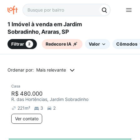
1 Imóvel à venda em Jardim
Sobradinho, Araras, SP
Filtrar
Redecore IA
Valor
Cômodos
2
Ordenar por:
Mais relevante
Casa
Chegou este mês
R$ 480.000
R. das Hortências, Jardim Sobradinho
221
m²
3
2
Ver contato