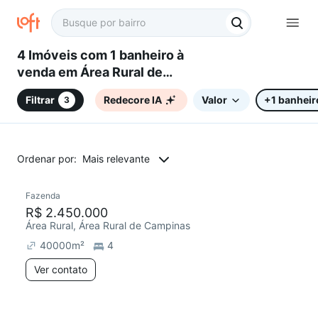
4 Imóveis com 1 banheiro à
venda em Área Rural de
Campinas, Campinas, SP
Filtrar
Redecore IA
Valor
+1 banheir
3
Ordenar por:
Mais relevante
Fazenda
Chegou este mês
R$ 2.450.000
Área Rural, Área Rural de Campinas
40000
m²
4
Ver contato