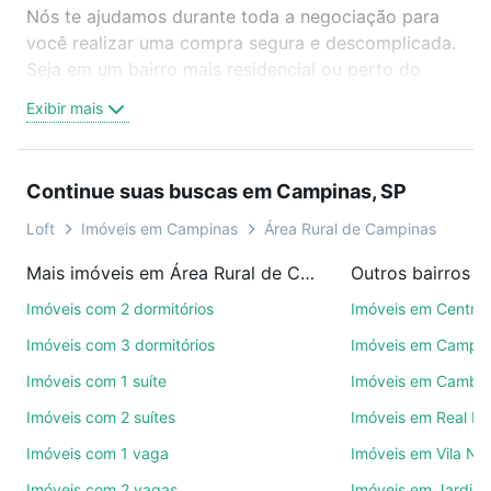
Nós te ajudamos durante toda a negociação para
você realizar uma compra segura e descomplicada.
Seja em um bairro mais residencial ou perto do
trabalho e do metrô, aqui você vai encontrar a
Exibir mais
oferta ideal de Imóveis com 1 banheiro à venda em
Área Rural de Campinas, Campinas, SP para
conquistar seu sonho. Agende uma visita presencial
Continue suas buscas em Campinas, SP
ou por videochamada, é grátis, sem compromisso e
você ainda conta com mais de 46 mil corretores e
Loft
Imóveis em Campinas
Área Rural de Campinas
imobiliárias te ajudando na compra, venda ou troca
Mais imóveis em Área Rural de Campinas
Outros bairros 
de imóveis.
Imóveis com 2 dormitórios
Imóveis em Centro
Como escolher um imóvel?
Imóveis com 3 dormitórios
Imóveis em Campo
Use barra de busca no topo para pesquisar por
Imóveis com 1 suíte
Imóveis em Cambuí
ruas, bairros e até condomínios favoritos. Você
Imóveis com 2 suítes
Imóveis em Real P
também pode usar os filtros como quantidade de
quartos, suítes, com ou sem vaga de garagem para
Imóveis com 1 vaga
Imóveis em Vila No
combinar perfeitamente com o preço, metragem e
Imóveis com 2 vagas
Imóveis em Jardim 