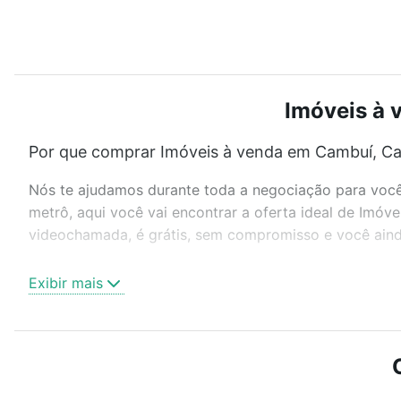
Imóveis à 
Por que comprar Imóveis à venda em Cambuí, Ca
Nós te ajudamos durante toda a negociação para você 
metrô, aqui você vai encontrar a oferta ideal de Imó
videochamada, é grátis, sem compromisso e você ainda
Como escolher um imóvel?
Exibir mais
Use barra de busca no topo para pesquisar por ruas, 
ou sem vaga de garagem para combinar perfeitamente 
Imóveis à venda em Cambuí, Campinas, SP ideal para v
Qual o preço de Imóveis à venda em Cambuí, Ca