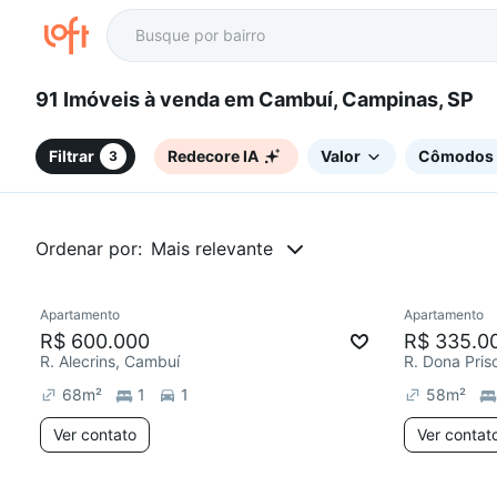
91 Imóveis à venda em Cambuí, Campinas, SP
Filtrar
Redecore IA
Valor
Cômodos
3
Ordenar por:
Mais relevante
Apartamento
Apartamento
Redecorar
Chegou este mês
Redecor
R$ 600.000
R$ 335.0
R. Alecrins, Cambuí
R. Dona Pris
68
m²
1
1
58
m²
Ver contato
Ver contat