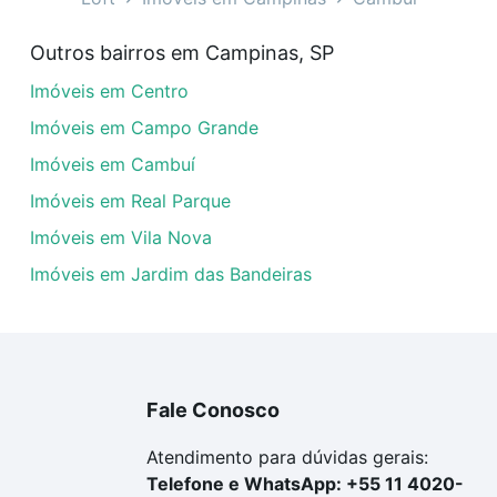
óveis à venda em Cambuí, Campinas, SP que custam a parti
Outros bairros em Campinas, SP
amento. Se ainda tem alguma dúvida dos custos envolvidos
Imóveis em Centro
ara comprar o imóvel dos seus sonhos com segurança e co
Imóveis em Campo Grande
Imóveis em Cambuí
Imóveis em Real Parque
Imóveis em Vila Nova
Imóveis em Jardim das Bandeiras
Fale Conosco
Atendimento para dúvidas gerais:
Telefone e WhatsApp: +55 11 4020-