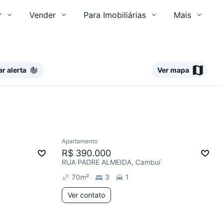
r
Vender
Para Imobiliárias
Mais
ar alerta
Ver mapa
Ver
Apartamento
Redecorar
R$ 390.000
RUA PADRE ALMEIDA, Cambuí
70
m²
3
1
Ver contato