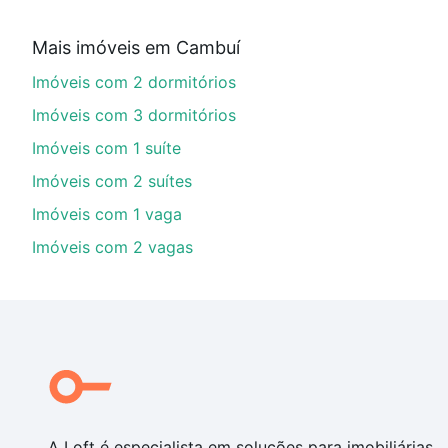
Aqui na Loft temos a oferta ideal para você, com Im
Mais imóveis em Cambuí
imobiliário as parcelas podem se adequar ao seu orç
Imóveis com 2 dormitórios
custa comprar um apartamento
e conte com a gente p
Imóveis com 3 dormitórios
Imóveis com 1 suíte
Imóveis com 2 suítes
Imóveis com 1 vaga
Imóveis com 2 vagas
A Loft é especialista em soluções para imobiliárias,