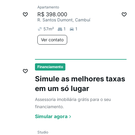
Ver
Apartamento
Redecorar
Preço abaixo do mercado
R$ 398.000
R. Santos Dumont, Cambuí
57
m²
1
1
Ver contato
Ver
Financiamento
Simule as melhores taxas
em um só lugar
Assessoria imobiliária grátis para o seu
financiamento.
Simular agora
Ver
Studio