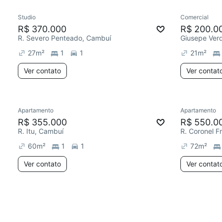
Studio
Comercial
R$ 370.000
R$ 200.0
R. Severo Penteado, Cambuí
Giusepe Ver
27
m²
1
1
21
m²
Ver contato
Ver contat
Apartamento
Apartamento
R$ 355.000
R$ 550.0
R. Itu, Cambuí
60
m²
1
1
72
m²
Ver contato
Ver contat