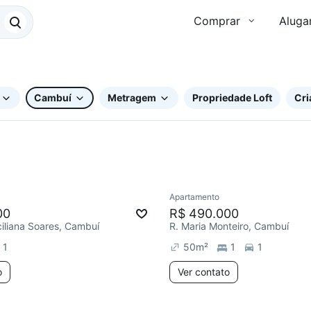
Comprar
Aluga
Cambuí
Metragem
Propriedade Loft
Cri
Apartamento
ar
Chegou este mês
Redecorar
00
R$ 490.000
ciliana Soares, Cambuí
R. Maria Monteiro, Cambuí
1
50
m²
1
1
o
Ver contato