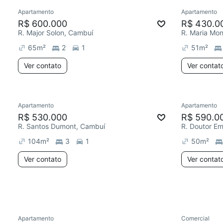
Apartamento
Apartamento
R$ 600.000
R$ 430.0
R. Major Solon, Cambuí
R. Maria Mon
65
m²
2
1
51
m²
Ver contato
Ver contat
Apartamento
Apartamento
Redecorar
R$ 530.000
R$ 590.0
R. Santos Dumont, Cambuí
R. Doutor Em
104
m²
3
1
50
m²
Ver contato
Ver contat
Apartamento
Comercial
Redecorar