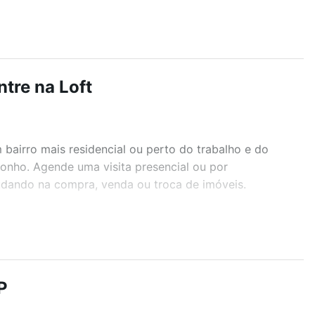
tre na Loft
airro mais residencial ou perto do trabalho e do
sonho. Agende uma visita presencial ou por
judando na compra, venda ou troca de imóveis.
r os filtros como quantidade de quartos, suítes, com
demia, salão de festas ou área verde e encontrar
P