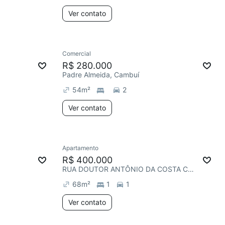
Ver contato
Comercial
R$ 280.000
Padre Almeida, Cambuí
54
m²
2
Ver contato
Apartamento
R$ 400.000
RUA DOUTOR ANTÔNIO DA COSTA CARVALHO, Cambuí
68
m²
1
1
Ver contato