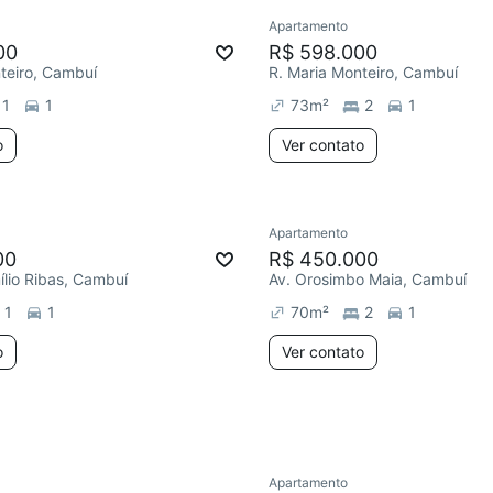
Apartamento
00
R$ 598.000
teiro, Cambuí
R. Maria Monteiro, Cambuí
1
1
73
m²
2
1
o
Ver contato
Apartamento
Redecorar
00
R$ 450.000
ílio Ribas, Cambuí
Av. Orosimbo Maia, Cambuí
1
1
70
m²
2
1
o
Ver contato
Apartamento