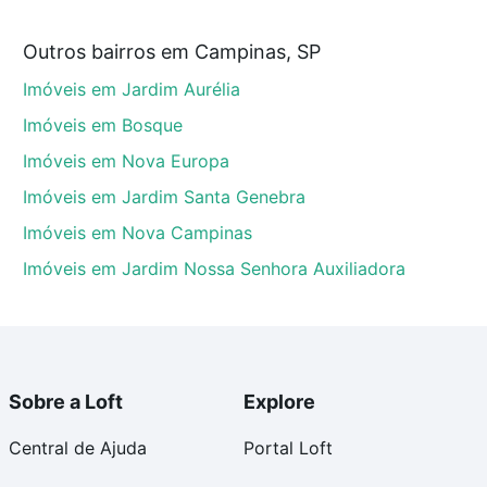
r de R$ 0 e com nossas opções de financiamento
Outros bairros em Campinas, SP
 no processo de compra, veja em nosso portal
quanto
Imóveis em Jardim Aurélia
nforto. Loft, com você até as chaves.
Imóveis em Bosque
Imóveis em Nova Europa
Imóveis em Jardim Santa Genebra
Imóveis em Nova Campinas
Imóveis em Jardim Nossa Senhora Auxiliadora
Sobre a Loft
Explore
Central de Ajuda
Portal Loft