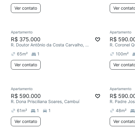
Ver contato
Ver contat
Apartamento
Apartamento
R$ 375.000
R$ 590.0
R. Doutor Antônio da Costa Carvalho, Cambuí
R. Coronel Q
65
m²
1
100
m²
Ver contato
Ver contat
Apartamento
Apartamento
R$ 590.000
R$ 590.0
R. Dona Prisciliana Soares, Cambuí
R. Padre Jos
61
m²
1
1
48
m²
Ver contato
Ver contat