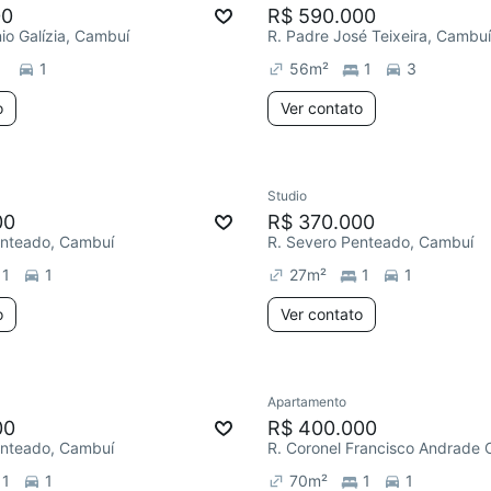
00
R$ 590.000
io Galízia, Cambuí
R. Padre José Teixeira, Cambuí
1
56
m²
1
3
o
Ver contato
Studio
00
R$ 370.000
enteado, Cambuí
R. Severo Penteado, Cambuí
1
1
27
m²
1
1
o
Ver contato
Apartamento
00
R$ 400.000
enteado, Cambuí
1
1
70
m²
1
1