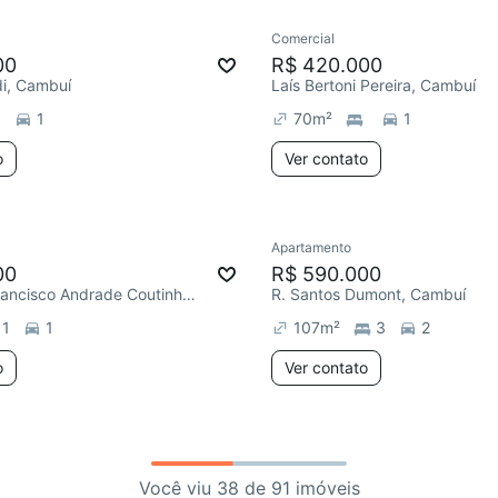
Comercial
00
R$ 420.000
di, Cambuí
Laís Bertoni Pereira, Cambuí
1
70
m²
1
o
Ver contato
Apartamento
00
R$ 590.000
R. Coronel Francisco Andrade Coutinho, Cambuí
R. Santos Dumont, Cambuí
1
1
107
m²
3
2
o
Ver contato
Você viu 38 de 91 imóveis