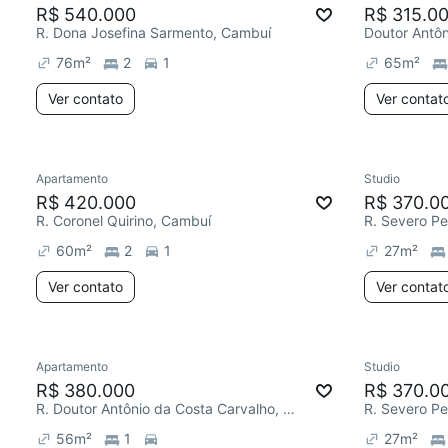
R$ 540.000
R$ 315.0
R. Dona Josefina Sarmento, Cambuí
Doutor Antôn
76
m²
2
1
65
m²
Ver contato
Ver contat
Apartamento
Studio
R$ 420.000
R$ 370.0
R. Coronel Quirino, Cambuí
R. Severo P
60
m²
2
1
27
m²
Ver contato
Ver contat
Apartamento
Studio
R$ 380.000
R$ 370.0
R. Doutor Antônio da Costa Carvalho, Cambuí
R. Severo P
56
m²
1
27
m²