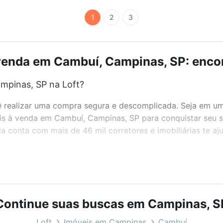
1
2
3
venda em Cambuí, Campinas, SP: encon
mpinas, SP na Loft?
realizar uma compra segura e descomplicada. Seja em um b
veis à venda em Cambuí, Campinas, SP para conquistar seu 
 conta com mais de 46 mil corretores e imobiliárias te a
bairros e até condomínios favoritos. Você também pode usa
com o preço, metragem e comodidades, como piscina, aca
ocê na Loft.
Continue suas buscas em Campinas, S
mpinas, SP?
Loft
Imóveis em Campinas
Cambuí