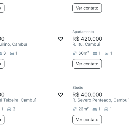
o
Ver contato
Apartamento
00
R$ 420.000
uirino, Cambuí
R. Itu, Cambuí
3
1
60
m²
1
1
o
Ver contato
Studio
00
R$ 400.000
é Teixeira, Cambuí
R. Severo Penteado, Cambuí
1
3
26
m²
1
1
o
Ver contato