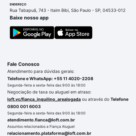
ENDEREÇO
processo de compra, veja em nosso portal
quanto
Rua Tabapuã, 743 - Itaim Bibi, São Paulo - SP, 04533-012
custa comprar um apartamento
e conte com a
Baixe nosso app
gente para comprar o imóvel dos seus sonhos com
segurança e conforto. Loft, com você até as
chaves.
Fale Conosco
Atendimento para dúvidas gerais:
Telefone e WhatsApp: +55 11 4020-2208
Segunda-feira a sexta-feira das 9:00 às 18:00
Negociação de taxa ou aluguel em atraso:
loft.vc/fianca_inquilino_arealogada
ou através do
Telefone
0800 001 6003
Segunda-feira a sexta-feira das 9:00 às 18:00
atendimento.fianca@loft.com.br
Assuntos relacionados a Fiança Aluguel
relacionamento.plataforma@loft.com.br