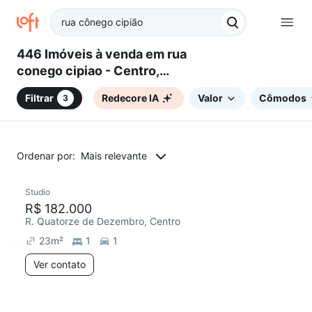
446 Imóveis à venda em rua
conego cipiao - Centro,
Campinas, SP
Filtrar
Redecore IA
Valor
Cômodos
3
Ordenar por:
Mais relevante
Studio
Redecorar
R$ 182.000
R. Quatorze de Dezembro, Centro
23
m²
1
1
Ver contato
2 anúncios