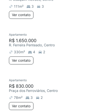
111
m²
3
3
Ver contato
Apartamento
Redecorar
R$ 1.650.000
R. Ferreira Penteado, Centro
330
m²
4
2
Ver contato
Apartamento
R$ 830.000
Praça dos Ferroviários, Centro
78
m²
3
2
Ver contato