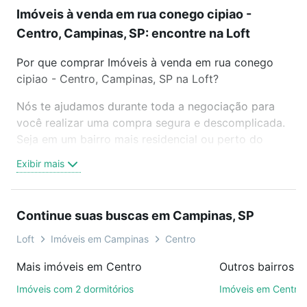
Imóveis à venda em rua conego cipiao -
Centro, Campinas, SP: encontre na Loft
Por que comprar Imóveis à venda em rua conego
cipiao - Centro, Campinas, SP na Loft?
Nós te ajudamos durante toda a negociação para
você realizar uma compra segura e descomplicada.
Seja em um bairro mais residencial ou perto do
trabalho e do metrô, aqui você vai encontrar a
Exibir mais
oferta ideal de Imóveis à venda em rua conego
cipiao - Centro, Campinas, SP para conquistar seu
sonho. Agende uma visita presencial ou por
Continue suas buscas em Campinas, SP
videochamada, é grátis, sem compromisso e você
ainda conta com mais de 46 mil corretores e
Loft
Imóveis em Campinas
Centro
imobiliárias te ajudando na compra, venda ou troca
Mais imóveis em Centro
Outros bairros 
de imóveis.
Imóveis com 2 dormitórios
Imóveis em Centro
Como escolher um imóvel?