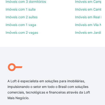
Imóveis com 3 dormitórios
Imóveis em Campo
Use barra de busca no topo para pesquisar por
Imóveis com 1 suíte
Imóveis em Cambuí
ruas, bairros e até condomínios favoritos. Você
Imóveis com 2 suítes
Imóveis em Real P
também pode usar os filtros como quantidade de
quartos, suítes, com ou sem vaga de garagem para
Imóveis com 1 vaga
Imóveis em Vila No
combinar perfeitamente com o preço, metragem e
Imóveis com 2 vagas
Imóveis em Jardim 
comodidades, como piscina, academia, salão de
festas ou área verde e encontrar Imóveis à venda
em rua conego cipiao - Centro, Campinas, SP ideal
para você na Loft.
Qual o preço de Imóveis à venda em rua conego
cipiao - Centro, Campinas, SP?
Aqui na Loft temos a oferta ideal para você, com
Imóveis à venda em rua conego cipiao - Centro,
A Loft é especialista em soluções para imobiliárias,
Campinas, SP que custam a partir de R$ 0 e com
impulsionando o setor em todo o Brasil com soluções
nossas opções de financiamento imobiliário as
comerciais, tecnológicas e financeiras através da Loft
parcelas podem se adequar ao seu orçamento. Se
Mais Negócio.
ainda tem alguma dúvida dos custos envolvidos no