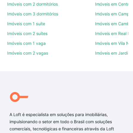
Imóveis com 2 dormitórios
Imóveis em Centro
Como escolher um imóvel?
Imóveis com 3 dormitórios
Imóveis em Campo
Use barra de busca no topo para pesquisar por
Imóveis com 1 suíte
Imóveis em Cambuí
ruas, bairros e até condomínios favoritos. Você
Imóveis com 2 suítes
Imóveis em Real P
também pode usar os filtros como quantidade de
quartos, suítes, com ou sem vaga de garagem para
Imóveis com 1 vaga
Imóveis em Vila No
combinar perfeitamente com o preço, metragem e
Imóveis com 2 vagas
Imóveis em Jardim 
comodidades, como piscina, academia, salão de
festas ou área verde e encontrar Imóveis com 3
vagas à venda em Jardim Boa Esperança,
Campinas, SP ideal para você na Loft.
Qual o preço de Imóveis com 3 vagas à venda em
Jardim Boa Esperança, Campinas, SP?
Aqui na Loft temos a oferta ideal para você, com
Imóveis com 3 vagas à venda em Jardim Boa
A Loft é especialista em soluções para imobiliárias,
Esperança, Campinas, SP que custam a partir de R$
impulsionando o setor em todo o Brasil com soluções
0 e com nossas opções de financiamento imobiliário
comerciais, tecnológicas e financeiras através da Loft