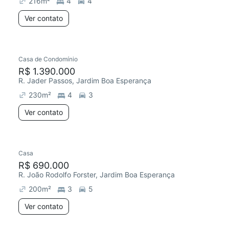
216
m²
4
4
Ver contato
Casa de Condomínio
Redecorar
R$ 1.390.000
R. Jader Passos, Jardim Boa Esperança
230
m²
4
3
Ver contato
Casa
Redecorar
Chegou este mês
R$ 690.000
R. João Rodolfo Forster, Jardim Boa Esperança
200
m²
3
5
Ver contato