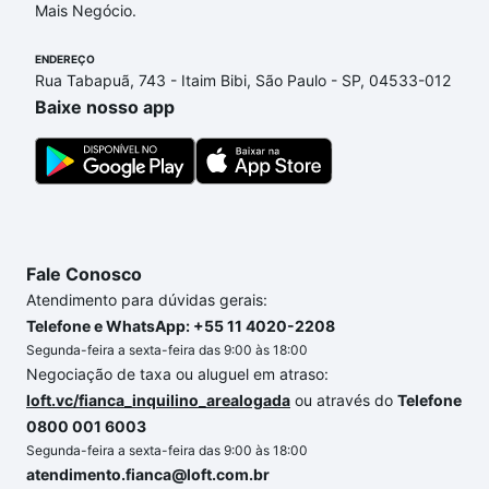
as parcelas podem se adequar ao seu orçamento.
Mais Negócio.
Se ainda tem alguma dúvida dos custos envolvidos
ENDEREÇO
no processo de compra, veja em nosso portal
Rua Tabapuã, 743 - Itaim Bibi, São Paulo - SP, 04533-012
quanto custa comprar um apartamento
e conte com
Baixe nosso app
a gente para comprar o imóvel dos seus sonhos
com segurança e conforto. Loft, com você até as
chaves.
Fale Conosco
Atendimento para dúvidas gerais:
Telefone e WhatsApp: +55 11 4020-2208
Segunda-feira a sexta-feira das 9:00 às 18:00
Negociação de taxa ou aluguel em atraso:
loft.vc/fianca_inquilino_arealogada
ou através do
Telefone
0800 001 6003
Segunda-feira a sexta-feira das 9:00 às 18:00
atendimento.fianca@loft.com.br