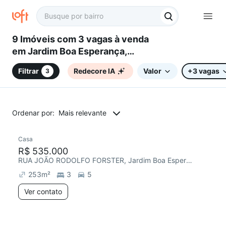
9 Imóveis com 3 vagas à venda
em Jardim Boa Esperança,
Campinas, SP
Filtrar
Redecore IA
Valor
+3 vagas
3
Ordenar por:
Mais relevante
Casa
Redecorar
R$ 535.000
RUA JOÃO RODOLFO FORSTER, Jardim Boa Esperança
253
m²
3
5
Ver contato