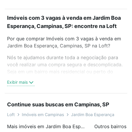
Imóveis com 3 vagas à venda em Jardim Boa
Esperança, Campinas, SP: encontre na Loft
Por que comprar Imóveis com 3 vagas à venda em
Jardim Boa Esperança, Campinas, SP na Loft?
Nós te ajudamos durante toda a negociação para
você realizar uma compra segura e descomplicada.
Seja em um bairro mais residencial ou perto do
trabalho e do metrô, aqui você vai encontrar a
Exibir mais
oferta ideal de Imóveis com 3 vagas à venda em
Jardim Boa Esperança, Campinas, SP para
conquistar seu sonho. Agende uma visita presencial
Continue suas buscas em Campinas, SP
ou por videochamada, é grátis, sem compromisso e
você ainda conta com mais de 46 mil corretores e
Loft
Imóveis em Campinas
Jardim Boa Esperança
imobiliárias te ajudando na compra, venda ou troca
Mais imóveis em Jardim Boa Esperança
Outros bairros 
de imóveis.