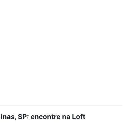
Ver
nas, SP: encontre na Loft