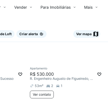
r
Vender
Para Imobiliárias
Mais
de Loft
Criar alerta
Ver mapa
Ver
Apartamento
Redecorar
R$ 530.000
 Sucesso
R. Engenheiro Augusto de Figueiredo, Jardim Bom Sucesso
53
m²
2
1
Ver contato