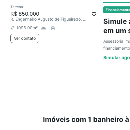
Terreno
Financiament
R$ 850.000
R. Engenheiro Augusto de Figueiredo, Jardim Bom Sucesso
Simule 
1096.00
m²
em um s
Ver contato
Assessoria imo
financiamento
Simular ago
Imóveis com 1 banheiro à