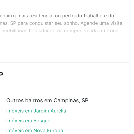
airro mais residencial ou perto do trabalho e do
nas, SP para conquistar seu sonho. Agende uma visita
imobiliárias te ajudando na compra, venda ou troca
r os filtros como quantidade de quartos, suítes, com
demia, salão de festas ou área verde e encontrar
P
Outros bairros em Campinas, SP
inas, SP que custam a partir de R$ 0 e com nossas
Imóveis em Jardim Aurélia
ida dos custos envolvidos no processo de compra,
us sonhos com segurança e conforto. Loft, com você
Imóveis em Bosque
Imóveis em Nova Europa