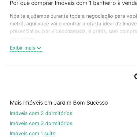
Por que comprar Imóveis com 1 banheiro à vend
Nós te ajudamos durante toda a negociação para você 
metrô, aqui você vai encontrar a oferta ideal de Imó
presencial ou por videochamada, é grátis, sem compro
de imóveis.
Exibir mais
Como escolher um imóvel?
Use barra de busca no topo para pesquisar por ruas, 
ou sem vaga de garagem para combinar perfeitamente 
Imóveis com 1 banheiro à venda em Jardim Bom Sucess
Qual o preço de Imóveis com 1 banheiro à vend
Mais imóveis em Jardim Bom Sucesso
Aqui na Loft temos a oferta ideal para você, com Im
Imóveis com 2 dormitórios
opções de financiamento imobiliário as parcelas pod
veja em nosso portal
quanto custa comprar um apart
Imóveis com 3 dormitórios
até as chaves.
Imóveis com 1 suíte