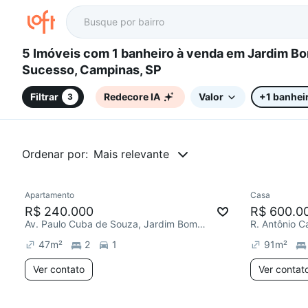
5 Imóveis com 1 banheiro à venda em Jardim Bom
Sucesso, Campinas, SP
Filtrar
Redecore IA
Valor
+1 banhei
3
Ordenar por:
Mais relevante
Apartamento
Casa
Redecorar
Chegou este mês
Chegou est
R$ 240.000
R$ 600.0
Av. Paulo Cuba de Souza, Jardim Bom Sucesso
47
m²
2
1
91
m²
Ver contato
Ver contat