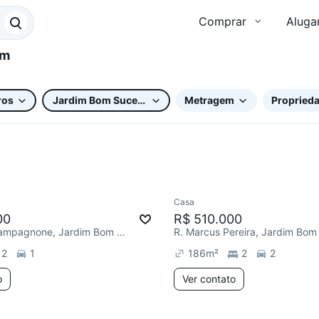
Comprar
Aluga
ros
Jardim Bom Sucesso
Metragem
Proprieda
Casa
e mês
Chegou este mês
00
R$ 510.000
R. Antônio Campagnone, Jardim Bom Sucesso
R. Marcus Pereira, Jardim Bom
2
1
186
m²
2
2
o
Ver contato