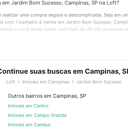
a em Jardim Bom Sucesso, Campinas, SP na Loft?
realizar uma compra segura e descomplicada. Seja em um b
veis com 1 banheiro à venda em Jardim Bom Sucesso, Campi
misso e você ainda conta com mais de 46 mil corretores e 
bairros e até condomínios favoritos. Você também pode usa
com o preço, metragem e comodidades, como piscina, aca
Continue suas buscas em Campinas, S
o, Campinas, SP ideal para você na Loft.
Loft
Imóveis em Campinas
Jardim Bom Sucesso
a em Jardim Bom Sucesso, Campinas, SP?
Outros bairros em Campinas, SP
óveis com 1 banheiro à venda em Jardim Bom Sucesso, Camp
Imóveis em Centro
em se adequar ao seu orçamento. Se ainda tem alguma dúv
amento
e conte com a gente para comprar o imóvel dos se
Imóveis em Campo Grande
Imóveis em Cambuí