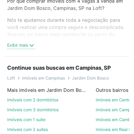
Por que comprar Imóveis com 4 vagas à venda em
Jardim Dom Bosco, Campinas, SP na Loft?
Nós te ajudamos durante toda a negociação para
você realizar uma compra segura e descomplicada.
Seja em um bairro mais residencial ou perto do
trabalho e do metrô, aqui você vai encontrar a
Exibir mais
oferta ideal de Imóveis com 4 vagas à venda em
Jardim Dom Bosco, Campinas, SP para conquistar
seu sonho. Agende uma visita presencial ou por
Continue suas buscas em Campinas, SP
videochamada, é grátis, sem compromisso e você
ainda conta com mais de 46 mil corretores e
Loft
Imóveis em Campinas
Jardim Dom Bosco
imobiliárias te ajudando na compra, venda ou troca
Mais imóveis em Jardim Dom Bosco
Outros bairros 
de imóveis.
Imóveis com 2 dormitórios
Imóveis em Centro
Como escolher um imóvel?
Imóveis com 3 dormitórios
Imóveis em Campo
Use barra de busca no topo para pesquisar por
Imóveis com 1 suíte
Imóveis em Cambuí
ruas, bairros e até condomínios favoritos. Você
Imóveis com 2 suítes
Imóveis em Real P
também pode usar os filtros como quantidade de