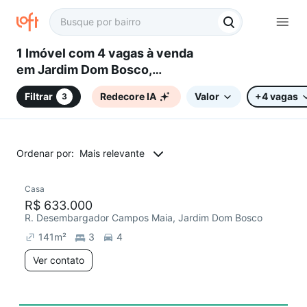
1 Imóvel com 4 vagas à venda
em Jardim Dom Bosco,
Campinas, SP
Filtrar
Redecore IA
Valor
+4 vagas
3
Ordenar por:
Mais relevante
Casa
Chegou este mês
R$ 633.000
R. Desembargador Campos Maia, Jardim Dom Bosco
141
m²
3
4
Ver contato