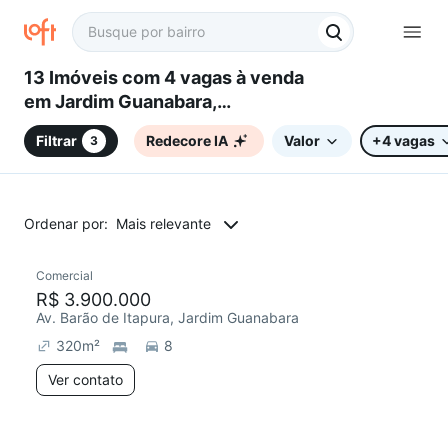
13 Imóveis com 4 vagas à venda
em Jardim Guanabara,
Campinas, SP
Filtrar
Redecore IA
Valor
+4 vagas
3
Ordenar por:
Mais relevante
Comercial
R$ 3.900.000
Av. Barão de Itapura, Jardim Guanabara
320
m²
8
Ver contato