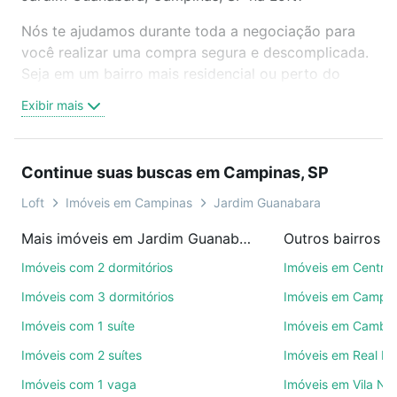
Nós te ajudamos durante toda a negociação para
você realizar uma compra segura e descomplicada.
Seja em um bairro mais residencial ou perto do
trabalho e do metrô, aqui você vai encontrar a
Exibir mais
oferta ideal de Imóveis com 4 vagas à venda em
Jardim Guanabara, Campinas, SP para conquistar
seu sonho. Agende uma visita presencial ou por
Continue suas buscas em Campinas, SP
videochamada, é grátis, sem compromisso e você
ainda conta com mais de 46 mil corretores e
Loft
Imóveis em Campinas
Jardim Guanabara
imobiliárias te ajudando na compra, venda ou troca
Mais imóveis em Jardim Guanabara
Outros bairros 
de imóveis.
Imóveis com 2 dormitórios
Imóveis em Centro
Como escolher um imóvel?
Imóveis com 3 dormitórios
Imóveis em Campo
Use barra de busca no topo para pesquisar por
Imóveis com 1 suíte
Imóveis em Cambuí
ruas, bairros e até condomínios favoritos. Você
Imóveis com 2 suítes
Imóveis em Real P
também pode usar os filtros como quantidade de
quartos, suítes, com ou sem vaga de garagem para
Imóveis com 1 vaga
Imóveis em Vila No