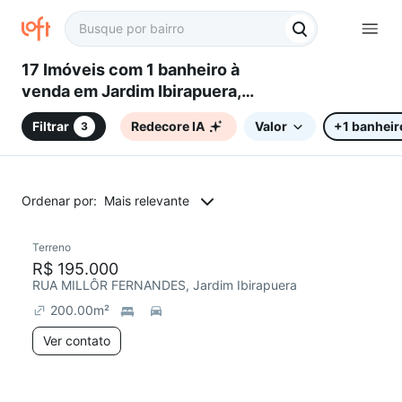
17 Imóveis com 1 banheiro à
venda em Jardim Ibirapuera,
Campinas, SP
Filtrar
Redecore IA
Valor
+1 banheir
3
Ordenar por:
Mais relevante
Terreno
R$ 195.000
RUA MILLÔR FERNANDES, Jardim Ibirapuera
200.00
m²
Ver contato