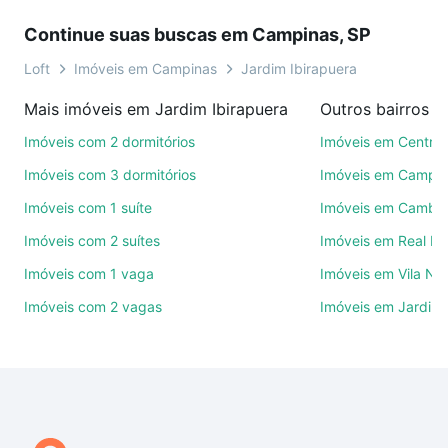
seu sonho. Agende uma visita presencial ou por
Continue suas buscas em Campinas, SP
videochamada, é grátis, sem compromisso e você
ainda conta com mais de 46 mil corretores e
Loft
Imóveis em Campinas
Jardim Ibirapuera
imobiliárias te ajudando na compra, venda ou troca
Mais imóveis em Jardim Ibirapuera
Outros bairros 
de imóveis.
Imóveis com 2 dormitórios
Imóveis em Centro
Como escolher um imóvel?
Imóveis com 3 dormitórios
Imóveis em Campo
Use barra de busca no topo para pesquisar por
Imóveis com 1 suíte
Imóveis em Cambuí
ruas, bairros e até condomínios favoritos. Você
Imóveis com 2 suítes
Imóveis em Real P
também pode usar os filtros como quantidade de
quartos, suítes, com ou sem vaga de garagem para
Imóveis com 1 vaga
Imóveis em Vila No
combinar perfeitamente com o preço, metragem e
Imóveis com 2 vagas
Imóveis em Jardim 
comodidades, como piscina, academia, salão de
festas ou área verde e encontrar Imóveis com 1
banheiro à venda em Jardim Ibirapuera, Campinas,
SP ideal para você na Loft.
Qual o preço de Imóveis com 1 banheiro à venda em