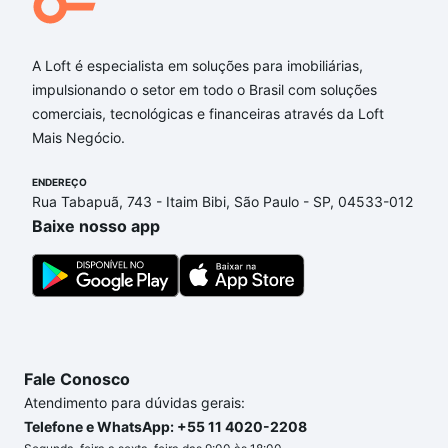
Jardim Ibirapuera, Campinas, SP?
Aqui na Loft temos a oferta ideal para você, com
Imóveis com 1 banheiro à venda em Jardim
A Loft é especialista em soluções para imobiliárias,
Ibirapuera, Campinas, SP que custam a partir de R$
impulsionando o setor em todo o Brasil com soluções
0 e com nossas opções de financiamento imobiliário
comerciais, tecnológicas e financeiras através da Loft
as parcelas podem se adequar ao seu orçamento.
Mais Negócio.
Se ainda tem alguma dúvida dos custos envolvidos
ENDEREÇO
no processo de compra, veja em nosso portal
Rua Tabapuã, 743 - Itaim Bibi, São Paulo - SP, 04533-012
quanto custa comprar um apartamento
e conte com
Baixe nosso app
a gente para comprar o imóvel dos seus sonhos
com segurança e conforto. Loft, com você até as
chaves.
Fale Conosco
Atendimento para dúvidas gerais:
Telefone e WhatsApp: +55 11 4020-2208