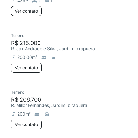
43
m²
2
1
Ver contato
Terreno
Chegou este mês
R$ 215.000
R. Jair Andrade e Silva, Jardim Ibirapuera
200.00
m²
Ver contato
Terreno
Chegou este mês
R$ 206.700
R. Millôr Fernandes, Jardim Ibirapuera
200
m²
Ver contato