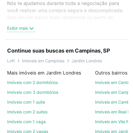
Nós te ajudamos durante toda a negociação para
você realizar uma compra segura e descomplicada.
Seja em um bairro mais residencial ou perto do
trabalho e do metrô, aqui você vai encontrar a
Exibir mais
oferta ideal de Imóveis com 2 banheiros à venda em
Jardim Londres, Campinas, SP para conquistar seu
sonho. Agende uma visita presencial ou por
Continue suas buscas em Campinas, SP
videochamada, é grátis, sem compromisso e você
ainda conta com mais de 46 mil corretores e
Loft
Imóveis em Campinas
Jardim Londres
imobiliárias te ajudando na compra, venda ou troca
Mais imóveis em Jardim Londres
Outros bairros 
de imóveis.
Imóveis com 2 dormitórios
Imóveis em Centro
Como escolher um imóvel?
Imóveis com 3 dormitórios
Imóveis em Campo
Use barra de busca no topo para pesquisar por
Imóveis com 1 suíte
Imóveis em Cambuí
ruas, bairros e até condomínios favoritos. Você
Imóveis com 2 suítes
Imóveis em Real P
também pode usar os filtros como quantidade de
quartos, suítes, com ou sem vaga de garagem para
Imóveis com 1 vaga
Imóveis em Vila No
combinar perfeitamente com o preço, metragem e
Imóveis com 2 vagas
Imóveis em Jardim 