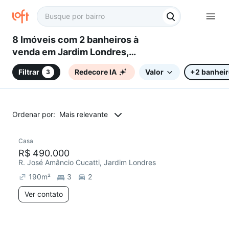
8 Imóveis com 2 banheiros à
venda em Jardim Londres,
Campinas, SP
Filtrar
Redecore IA
Valor
+2 banhei
3
Ordenar por:
Mais relevante
Casa
Chegou este mês
R$ 490.000
R. José Amâncio Cucatti, Jardim Londres
190
m²
3
2
Ver contato