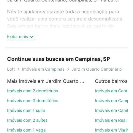
Nós te ajudamos durante toda a negociação para
você realizar uma compra segura e descomplicada.
Seja em um bairro mais residencial ou perto do
trabalho e do metrô, aqui você vai encontrar a
Exibir mais
oferta ideal de Imóveis com 1 suite à venda em
Jardim Quarto Centenário, Campinas, SP para
conquistar seu sonho. Agende uma visita presencial
Continue suas buscas em Campinas, SP
ou por videochamada, é grátis, sem compromisso e
você ainda conta com mais de 46 mil corretores e
Loft
Imóveis em Campinas
Jardim Quarto Centenário
imobiliárias te ajudando na compra, venda ou troca
Mais imóveis em Jardim Quarto Centenário
Outros bairros 
de imóveis.
Imóveis com 2 dormitórios
Imóveis em Centro
Como escolher um imóvel?
Imóveis com 3 dormitórios
Imóveis em Campo
Use barra de busca no topo para pesquisar por
Imóveis com 1 suíte
Imóveis em Cambuí
ruas, bairros e até condomínios favoritos. Você
Imóveis com 2 suítes
Imóveis em Real P
também pode usar os filtros como quantidade de
quartos, suítes, com ou sem vaga de garagem para
Imóveis com 1 vaga
Imóveis em Vila No