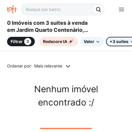
0 Imóveis com 3 suites à venda
em Jardim Quarto Centenário,
Campinas, SP
Filtrar
Redecore IA
Valor
+3 suítes
3
Ordenar por:
Mais relevante
Nenhum imóvel
encontrado :/