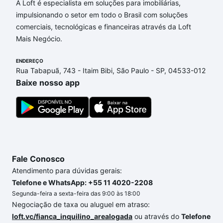
Imóveis com 3 suites à venda em Jardim Quarto
A Loft é especialista em soluções para imobiliárias,
Centenário, Campinas, SP que custam a partir de R$
impulsionando o setor em todo o Brasil com soluções
0 e com nossas opções de financiamento imobiliário
comerciais, tecnológicas e financeiras através da Loft
as parcelas podem se adequar ao seu orçamento.
Mais Negócio.
Se ainda tem alguma dúvida dos custos envolvidos
ENDEREÇO
no processo de compra, veja em nosso portal
Rua Tabapuã, 743 - Itaim Bibi, São Paulo - SP, 04533-012
quanto custa comprar um apartamento
e conte com
Baixe nosso app
a gente para comprar o imóvel dos seus sonhos
com segurança e conforto. Loft, com você até as
chaves.
Fale Conosco
Atendimento para dúvidas gerais:
Telefone e WhatsApp: +55 11 4020-2208
Segunda-feira a sexta-feira das 9:00 às 18:00
Negociação de taxa ou aluguel em atraso:
loft.vc/fianca_inquilino_arealogada
ou através do
Telefone