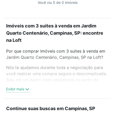
Você viu 0 de 0 imóveis
Imóveis com 3 suites à venda em Jardim
Quarto Centenário, Campinas, SP: encontre
na Loft
Por que comprar Imóveis com 3 suites à venda em
Jardim Quarto Centenário, Campinas, SP na Loft?
Nós te ajudamos durante toda a negociação para
você realizar uma compra segura e descomplicada.
Seja em um bairro mais residencial ou perto do
trabalho e do metrô, aqui você vai encontrar a
Exibir mais
oferta ideal de Imóveis com 3 suites à venda em
Jardim Quarto Centenário, Campinas, SP para
conquistar seu sonho. Agende uma visita presencial
Continue suas buscas em Campinas, SP
ou por videochamada, é grátis, sem compromisso e