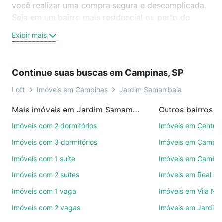
você realizar uma compra segura e descomplicada.
Seja em um bairro mais residencial ou perto do
trabalho e do metrô, aqui você vai encontrar a
Exibir mais
oferta ideal de Imóveis com 2 quartos à venda em
Jardim Samambaia, Campinas, SP para conquistar
seu sonho. Agende uma visita presencial ou por
Continue suas buscas em Campinas, SP
videochamada, é grátis, sem compromisso e você
ainda conta com mais de 46 mil corretores e
Loft
Imóveis em Campinas
Jardim Samambaia
imobiliárias te ajudando na compra, venda ou troca
Mais imóveis em Jardim Samambaia
Outros bairros 
de imóveis.
Imóveis com 2 dormitórios
Imóveis em Centro
Como escolher um imóvel?
Imóveis com 3 dormitórios
Imóveis em Campo
Use barra de busca no topo para pesquisar por
Imóveis com 1 suíte
Imóveis em Cambuí
ruas, bairros e até condomínios favoritos. Você
Imóveis com 2 suítes
Imóveis em Real P
também pode usar os filtros como quantidade de
quartos, suítes, com ou sem vaga de garagem para
Imóveis com 1 vaga
Imóveis em Vila No
combinar perfeitamente com o preço, metragem e
Imóveis com 2 vagas
Imóveis em Jardim 
comodidades, como piscina, academia, salão de