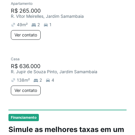
Apartamento
Redecorar
Chegou este mês
R$ 265.000
R. Vítor Meirelles, Jardim Samambaia
49
m²
2
1
Ver contato
Casa
Chegou há 6 dias
R$ 636.000
R. Jupir de Souza Pinto, Jardim Samambaia
138
m²
2
4
Ver contato
Financiamento
Simule as melhores taxas em um