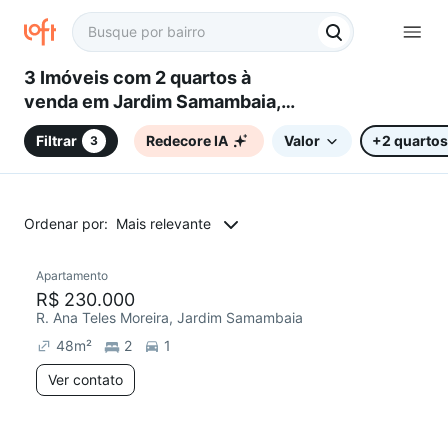
3 Imóveis com 2 quartos à
venda em Jardim Samambaia,
Campinas, SP
Filtrar
Redecore IA
Valor
+2 quartos
3
Ordenar por:
Mais relevante
Apartamento
Redecorar
Chegou há 6 dias
R$ 230.000
R. Ana Teles Moreira, Jardim Samambaia
48
m²
2
1
Ver contato